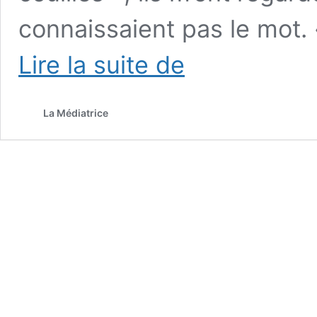
connaissaient pas le mot. 
« Comment
Lire la suite de
on
peut
avoir
La Médiatrice
des
grosses
couilles
? »
:
Question
posée
dans
« Les
P’tits
Bateaux »