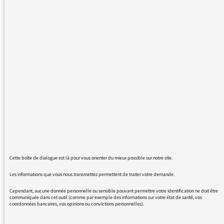
pas de s et qu'il n'est pas nécessaire
de dire "cinq z'années", comme elle
nous l'a infligé deux fois de suite.
Vive la langue française. Vive
l'information correcte.
Le mot espèce est féminin
04/08/2026
Je suis souvent ennuyée d'entendre
sur votre radio des invités ou même
des journalistes qui emploient le mot
Cette boîte de dialogue est là pour vous orienter du mieux possible sur notre site.
"espèce" au masculin. J'entends par
Les informations que vous nous transmettez permettent de traiter votre demande.
exemple : espèce d'oiseau, un
espèce de sentiment etc etc. Le mot
Cependant, aucune donnée personnelle ou sensible pouvant permettre votre identification ne doit être
communiquée dans cet outil (comme par exemple des informations sur votre état de santé, vos
espèce est du genre féminin.
coordonnées bancaires, vos opinions ou convictions personnelles).