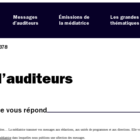
Messages
Émissions de
Les grandes
d’auditeurs
la médiatrice
thématiques
378
’auditeurs
ice vous répond
ites… La médiatrice transmet vos messages aux rédactions, aux unités de programmes et aux directions. Elle vo
médiatrice
dans lesquelles nous publions une sélection des messages.