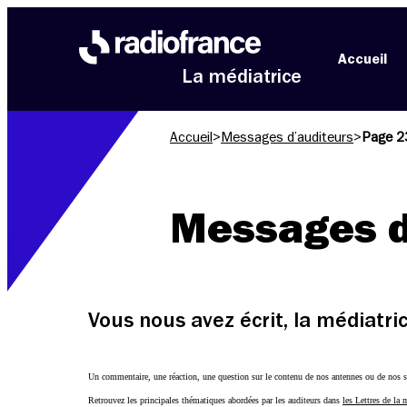
Aller au menu
Aller au contenu
Aller au pied de page
Accueil
La médiatrice
Accueil
>
Messages d’auditeurs
>
Page 2
Messages d
Vous nous avez écrit, la médiatr
Un commentaire, une réaction, une question sur le contenu de nos antennes ou de nos s
Retrouvez les principales thématiques abordées par les auditeurs dans
les Lettres de la 