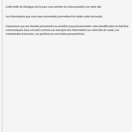
vous poser une question précise :
Cette boîte de dialogue est là pour vous orienter du mieux possible sur notre site.
pourquoi ne cherchez-vous pas à…
Les informations que vous nous transmettez permettent de traiter votre demande.
LIRE LA SUITE
Cependant, aucune donnée personnelle ou sensible pouvant permettre votre identification ne doit être
communiquée dans cet outil (comme par exemple des informations sur votre état de santé, vos
coordonnées bancaires, vos opinions ou convictions personnelles).
Anglicisme : être « dévasté » n’est pas
01/06/2026
français
Vers midi et quart sur France Info,
votre journaliste recueille le
sentiment d'un supporter d'Arsenal
après la défaite de son club : "I am
devastated", traduit dans la foulée
par "je suis dévasté". Eh bien non,
tous les dictionnaires vous donneront
au sens figuré : "devastated : anéanti,
effondré, accablé,…