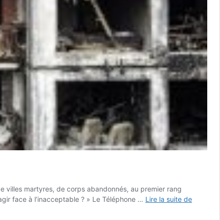
de villes martyres, de corps abandonnés, au premier rang
#15
agir face à l’inacceptable ? » Le Téléphone …
Lire la suite de
Les
images