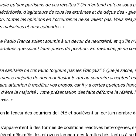
role qu’aux partisans de ces révoltes ? On n’entend qu’eux sous p
érébrés, d’agitateurs de tous les extrêmes et de déçus des « gilet
n, toutes les opinions en l’occurrence ne se valent pas. Vous relaye
ées malsaines et nauséabondes. »
 Radio France soient soumis à un devoir de neutralité, et qu’ils n’
farfelues que soient leurs prises de position. En revanche, je ne c
e sanitaire ne convainc toujours pas les Français” ? Que je sache, i
mense majorité de non-manifestants qui au contraire acceptent ou 
ire attention à modérer vos propos, car il y a certes quelques fr
d’être la majorité : votre présentation des faits déforme la réalité. 
ivez. »
en la teneur des courriers de l’été et soulèvent un certain nombre d
 s’apparentent à des formes de coalitions réactives hétérogènes, sa
ègent pêle-mêle des citoyens lambda, des familles hésitantes à se fa