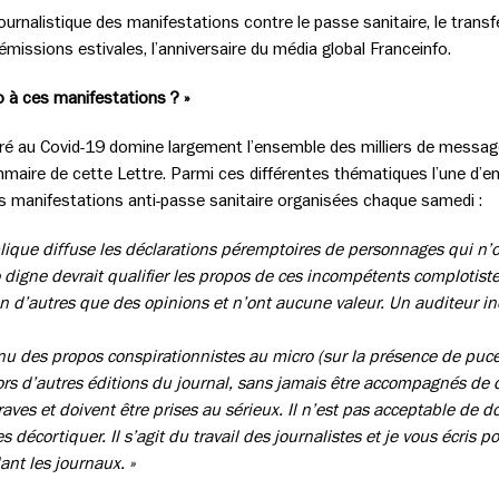
ournalistique des manifestations contre le passe sanitaire, le transf
missions estivales, l’anniversaire du média global Franceinfo.
o à ces manifestations ? »
ré au Covid-19 domine largement l’ensemble des milliers de messa
aire de cette Lettre. Parmi ces différentes thématiques l’une d’ent
 manifestations anti-passe sanitaire organisées chaque samedi :
blique diffuse les déclarations péremptoires de personnages qui 
digne devrait qualifier les propos de ces incompétents complotiste
en d’autres que des opinions et n’ont aucune valeur. Un auditeur i
nu des propos conspirationnistes au micro (sur la présence de puce
 lors d’autres éditions du journal, sans jamais être accompagnés d
raves et doivent être prises au sérieux. Il n’est pas acceptable de 
es décortiquer. Il s’agit du travail des journalistes et je vous écris 
ant les journaux. »