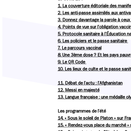
1. La couverture éditoriale des manife
2. Les anti-passe assimilés aux antiv
3. Donnez davantage la parole à ceux 
4. Points de vue sur l’obligation vacci
5. Protocole sanitaire à l’Éducation n
6. Les policiers et le passe sanitaire
7. Le parcours vaccinal
8. Une 3ème dose ? Et les pays pauvr
9. Le QR Code
10. Les lieux de culte et le passe sanit
11. Débat de l’actu : l’Afghanistan
12. Messi en majesté
13. Langue française : une médaille o
Les programmes de l’été
14. « Sous le soleil de Platon » sur Fr
15. « Rendez-vous place du marché » 