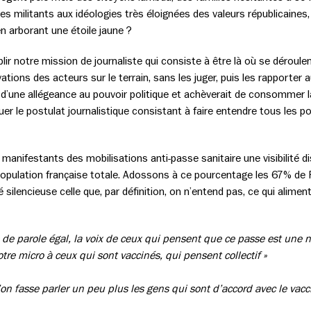
es militants aux idéologies très éloignées des valeurs républicaine
en arborant une étoile jaune ?
ir notre mission de journaliste qui consiste à être là où se déroulen
tions des acteurs sur le terrain, sans les juger, puis les rapporter a
d’une allégeance au pouvoir politique et achèverait de consommer la
ouer le postulat journalistique consistant à faire entendre tous les p
 manifestants des mobilisations anti-passe sanitaire une visibilité d
population française totale. Adossons à ce pourcentage les 67% de F
é silencieuse celle que, par définition, on n’entend pas, ce qui aliment
 de parole égal, la voix de ceux qui pensent que ce passe est une né
tre micro à ceux qui sont vaccinés, qui pensent collectif »
on fasse parler un peu plus les gens qui sont d’accord avec le vacci