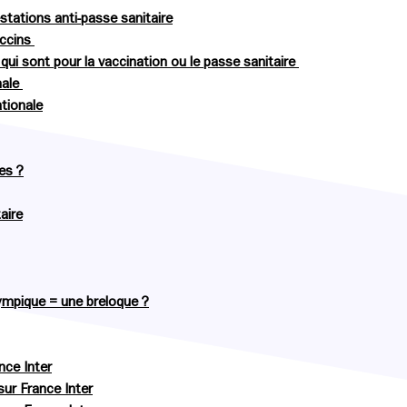
stations anti-passe sanitaire
accins
qui sont pour la vaccination ou le passe sanitaire
nale
ationale
es ?
aire
lympique = une breloque ?
ance Inter
sur France Inter