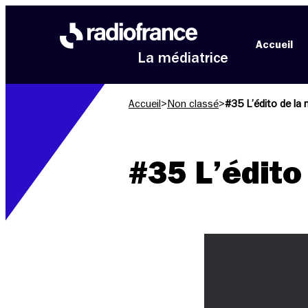
Aller au menu
Aller au contenu
Aller au pied de page
Accueil
La médiatrice
Accueil
>
Non classé
>
#35 L’édito de la 
#35 L’édito