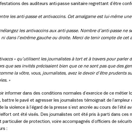
ifestations des auditeurs anti-passe sanitaire regrettant d’être co
entre les anti-passe et antivaccins. Cet amalgame est lui-même une 
, mélangez les antivaccins aux anti-passe. Nombre d’anti-passe ne 
, ni dans l’extrême gauche ou droite. Merci de tenir compte de cet a
ivaccs » qu’utilisent les journalistes à tort et à travers pour parler d
s que ses invités précisaient bien que ce ne sont pas que des gen
comme la vôtre, vous, journalistes, avez le devoir d’être prudents s
les. »
ir informer dans des conditions normales d’exercice de ce métier l
battre le pavé et agresser les journalistes témoignait de l’ampleur 
de la violence à l’égard de la presse s’est ancrée au cours de l’été 
lfort ont été visés. Des journalistes ont été pris à parti dans ces 
articulier de protection, voire accompagnés d’officiers de sécurité 
urs :