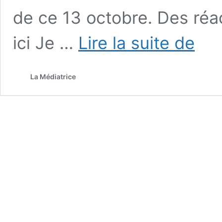
de ce 13 octobre. Des réac
#41
ici Je …
Lire la suite de
Covid
19
:
La Médiatrice
Commen
vont
les
Outre-
Mer
?