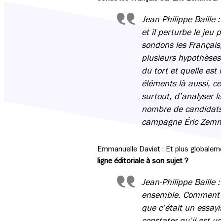
Jean-Philippe Baille
et il perturbe le jeu 
sondons les Français
plusieurs hypothèses
du tort et quelle est 
éléments là aussi, c
surtout, d’analyser 
nombre de candidats 
campagne Éric Zemmou
Emmanuelle Daviet : Et plus globaleme
ligne éditoriale à son sujet ?
Jean-Philippe Baille :
ensemble. Comment fa
que c’était un essayi
constater qu’il est u