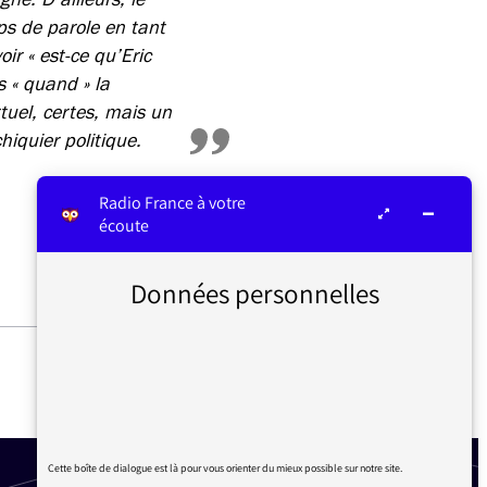
s de parole en tant
ir « est-ce qu’Eric
s « quand » la
rtuel, certes, mais un
hiquier politique.
Radio France à votre
écoute
Données personnelles
QUESTIONS D’AUDITEURS
POUR FRANCE CULTURE
Cette boîte de dialogue est là pour vous orienter du mieux possible sur notre site.