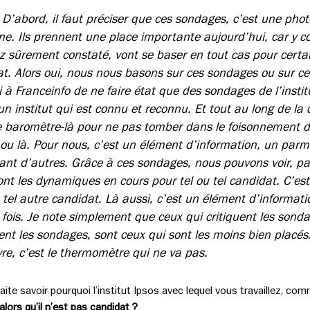
 : D’abord, il faut préciser que ces sondages, c’est une p
. Ils prennent une place importante aujourd’hui, car y co
ez sûrement constaté, vont se baser en tout cas pour certa
at. Alors oui, nous nous basons sur ces sondages ou sur 
 à Franceinfo de ne faire état que des sondages de l’insti
 institut qui est connu et reconnu. Et tout au long de l
e baromètre-là pour ne pas tomber dans le foisonnement d
 ou là. Pour nous, c’est un élément d’information, un parmi
tant d’autres. Grâce à ces sondages, nous pouvons voir, pa
ont les dynamiques en cours pour tel ou tel candidat. C’est
u tel autre candidat. Là aussi, c’est un élément d’informat
fois. Je note simplement que ceux qui critiquent les sonda
uent les sondages, sont ceux qui sont les moins bien placés
vre, c’est le thermomètre qui ne va pas.
te savoir pourquoi l’institut Ipsos avec lequel vous travaillez, com
lors qu’il n’est pas candidat ?