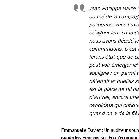
Jean-Philippe Baille
donné de la campagne
politiques, vous l’av
désigner leur candid
nous avons décidé ici
commandons. C’est un
ferons état que de c
peut voir émerger ici
souligne : un parmi 
déterminer quelles s
est la place de tel o
d’autres, encore une 
candidats qui critiq
quand on a de la fiè
Emmanuelle Daviet : Un auditeur souhai
sonde les Français sur Eric Zemmour a