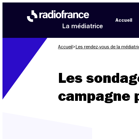
Aller au menu
Aller au contenu
Aller au pied de page
Accueil
La médiatrice
Accueil
>
Les rendez-vous de la médiatri
Les sondage
campagne p