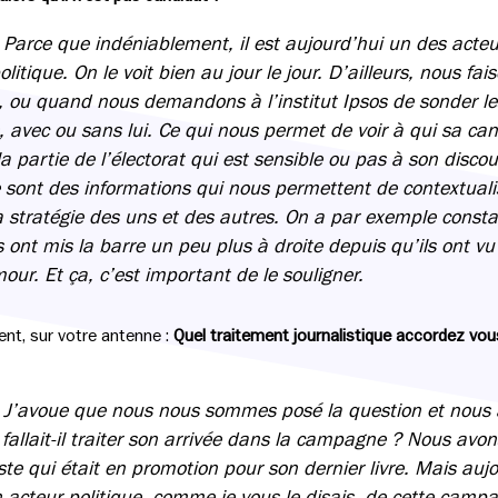
 : Parce que indéniablement, il est aujourd’hui un des act
politique. On le voit bien au jour le jour. D’ailleurs, nous f
, ou quand nous demandons à l’institut Ipsos de sonder les
, avec ou sans lui. Ce qui nous permet de voir à qui sa ca
la partie de l’électorat qui est sensible ou pas à son discou
e sont des informations qui nous permettent de contextual
la stratégie des uns et des autres. On a par exemple const
ont mis la barre un peu plus à droite depuis qu’ils ont vu 
r. Et ça, c’est important de le souligner.
nt, sur votre antenne :
Quel traitement journalistique accordez vou
J’avoue que nous nous sommes posé la question et nous
llait-il traiter son arrivée dans la campagne ? Nous avo
ste qui était en promotion pour son dernier livre. Mais aujo
n acteur politique, comme je vous le disais, de cette campag