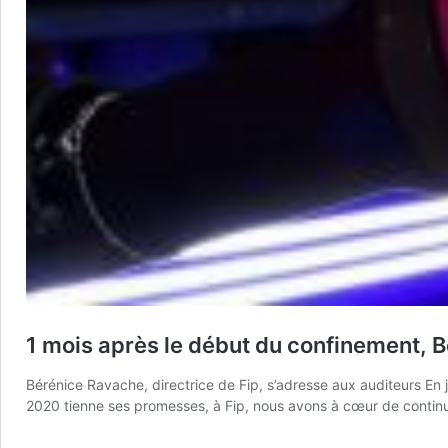
1 mois après le début du confinement, 
Bérénice Ravache, directrice de Fip, s’adresse aux auditeurs En j
2020 tienne ses promesses, à Fip, nous avons à cœur de contin