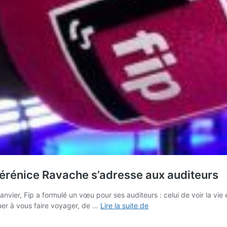
Bérénice Ravache s’adresse aux auditeurs
anvier, Fip a formulé un vœu pour ses auditeurs : celui de voir la vie
1
uer à vous faire voyager, de …
Lire la suite de
mois
après