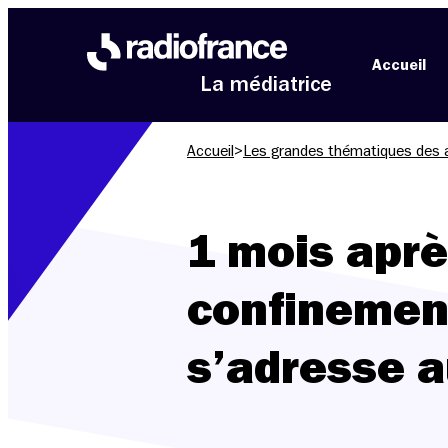
Aller au menu
Aller au contenu
Aller au pied de page
Accueil
La médiatrice
Accueil
>
Les grandes thématiques des 
1 mois aprè
confinemen
s’adresse a