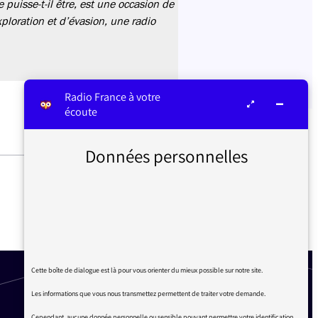
 puisse-t-il être, est une occasion de
xploration et d’évasion, une radio
Radio France à votre
écoute
Données personnelles
1 MOIS APRÈS LE DÉBUT DU
CONFINEMENT, BRUNO
LAFORESTRIE S’ADRESSE
AUX AUDITEURS
Cette boîte de dialogue est là pour vous orienter du mieux possible sur notre site.
Les informations que vous nous transmettez permettent de traiter votre demande.
Cependant, aucune donnée personnelle ou sensible pouvant permettre votre identification