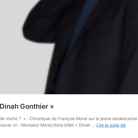
 Dinah Gonthier »
elle morte ? » : Chronique de François Morel sur la jeune adolescent
Coup
ouver ici : Monsieur Morel,Votre billet « Dinah …
Lire la suite de
de
cœur