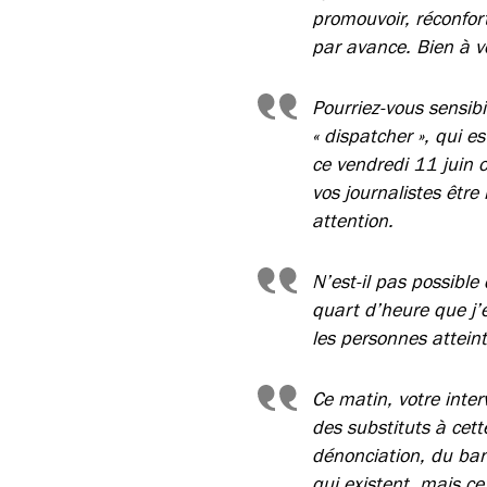
promouvoir, réconfort
par avance. Bien à v
Pourriez-vous sensibi
« dispatcher », qui 
ce vendredi 11 juin o
vos journalistes être 
attention.
N’est-il pas possible
quart d’heure que j’e
les personnes atteint
Ce matin, votre inter
des substituts à cet
dénonciation, du ban
qui existent, mais ce