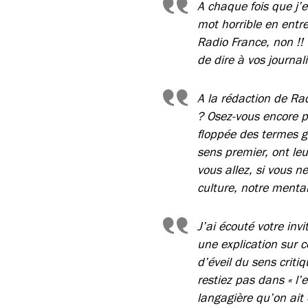
A chaque fois que j’e
mot horrible en entr
Radio France, non !! 
de dire à vos journal
A la rédaction de Radi
? Osez-vous encore p
floppée des termes g
sens premier, ont leu
vous allez, si vous ne
culture, notre mental
J’ai écouté votre inv
une explication sur c
d’éveil du sens criti
restiez pas dans « l’
langagière qu’on ait