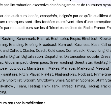
ée par l’introduction excessive de néologismes et de tournures synta
des auditeurs lassés, exaspérés, indignés par ce qu’ils qualifient d
eurs remarques sont-elles fondées ou relèvent-elles d’une perceptio
par nos auditeurs sur les différentes chaînes de Radio France. En voi
Bashing, Benchmark, Best of, Best-seller, Biopic, Blind test, Blockb
ming, Branding, Briefing, Broadcast, Burn-out, Business, Buzz, Call ce
ck and Collect, Cluster, Coach, Cold case, Come back, Coworking, Cra
te, Digital, Digitalisation, Dispatcher, Distanciation sociale, Dress-
p, Global impact, Green pass, Greenwashing, Guest star, Hashtag, Ho
er, Loser, Low cost, Mainstream, Makes, Manager, Marketing, Meeting,
 sanitaire, Pitch, Player, Playlist, Plug-and-play, Podcast, Prime-tim
e, Short list, Sitcom, Shutdown, Smile, Spamer, Sponsor, Staff, Star
lk-show , Team, Testing, Think Tank, Thread, Timing, Tracing, Tracki
ding.
urs reçu par la médiatrice :