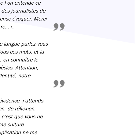
ue l’on entende ce
des journalistes de
censé évoquer. Merci
ure… ».
lle langue parlez-vous
ous ces mots, et la
, en connaître le
ècles. Attention,
dentité, notre
évidence, j’attends
n, de réflexion,
t c’est que vous ne
ême culture
xplication ne me