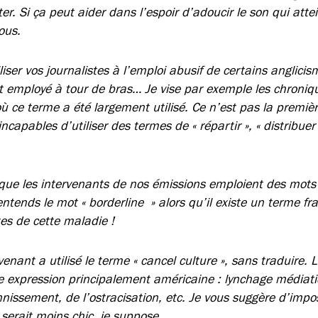
er. Si ça peut aider dans l’espoir d’adoucir le son qui attei
ous.
liser vos journalistes à l’emploi abusif de certains anglicis
est employé à tour de bras… Je vise par exemple les chroni
ù ce terme a été largement utilisé. Ce n’est pas la premièr
incapables d’utiliser des termes de « répartir », « distribue
 que les intervenants de nos émissions emploient des mots f
ntends le mot « borderline » alors qu’il existe un terme fr
es de cette maladie !
venant a utilisé le terme « cancel culture », sans traduire.
te expression principalement américaine : lynchage médiati
nissement, de l’ostracisation, etc. Je vous suggère d’impo
 serait moins chic, je suppose.