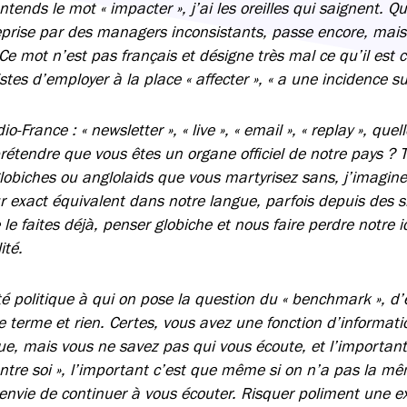
ntends le mot « impacter », j’ai les oreilles qui saignent. Q
eprise par des managers inconsistants, passe encore, mais 
Ce mot n’est pas français et désigne très mal ce qu’il est 
istes d’employer à la place « affecter », « a une incidence s
o-France : « newsletter », « live », « email », « replay », que
rétendre que vous êtes un organe officiel de notre pays ? T
lobiches ou anglolaids que vous martyrisez sans, j’imagine
r exact équivalent dans notre langue, parfois depuis des si
 le faites déjà, penser globiche et nous faire perdre notre i
ité.
ité politique à qui on pose la question du « benchmark », d’
e terme et rien. Certes, vous avez une fonction d’informatio
que, mais vous ne savez pas qui vous écoute, et l’importan
entre soi », l’important c’est que même si on n’a pas la m
 envie de continuer à vous écouter. Risquer poliment une e