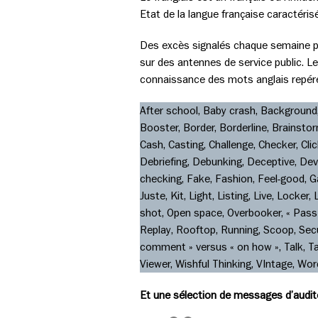
Etat de la langue française caractéris
Des excès signalés chaque semaine par 
sur des antennes de service public. L
connaissance des mots anglais repérés 
After school, Baby crash, Background, 
Booster, Border, Borderline, Brainstor
Cash, Casting, Challenge, Checker, Cli
Debriefing, Debunking, Deceptive, Devas
checking, Fake, Fashion, Feel-good, Ga
Juste, Kit, Light, Listing, Live, Lock
shot, Open space, Overbooker, « Pass »
Replay, Rooftop, Running, Scoop, Secur
comment » versus « on how », Talk, Ta
Viewer, Wishful Thinking, VIntage, Wor
Et une sélection de messages d’audite