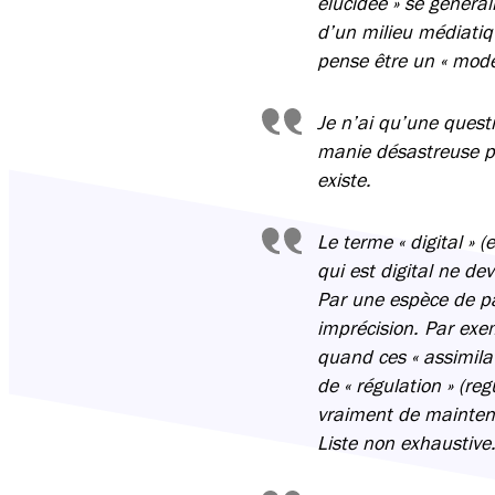
élucidée » se général
d’un milieu médiatiqu
pense être un « mode
Je n’ai qu’une questi
manie désastreuse pou
existe.
Le terme « digital »
qui est digital ne de
Par une espèce de par
imprécision. Par exem
quand ces « assimila
de « régulation » (re
vraiment de mainteni
Liste non exhaustiv