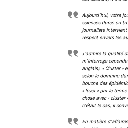
Aujourd’hui, votre jo
sciences dures on tro
journaliste intervie
respect envers les au
J’admire la qualité d
m’interroge cependan
anglais). « Cluster »
selon le domaine dans
bouche des épidémiol
« foyer » par le ter
chose avec « cluster »
c’était le cas, il co
En matière d’affaires 