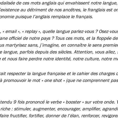
ndalisée de ces mots anglais qui envahissent notre langue,
’existence au détriment de nos ancêtres, le franglais est 
tonomie puisque l’anglais remplace le français.
 », « email », « replay », quelle langue parlez-vous ? Osez-v
ne officiel de notre pays ? Tous ces mots, et la floppée d
s martyrisez sans, j’imagine, en connaître le sens premier
 langue, parfois depuis des siècles. Attention, vous allez, s
 et nous faire perdre notre identité, notre culture, notre me
rait respecter la langue française et le cahier des charges 
 à promouvoir le mot « one shot » (que ne comprennent pas
tendu 9 fois prononcé le verbe « booster » sur votre onde.
riche : stimuler, augmenter, encourager, amplifier, agrandi
ire fructifier, fortifier, donner de l’élan, renforcer, revigore