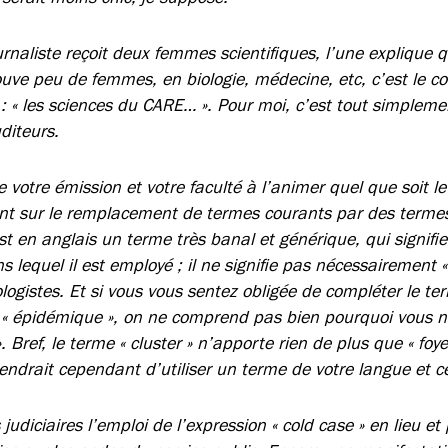
urnaliste reçoit deux femmes scientifiques, l’une explique q
uve peu de femmes, en biologie, médecine, etc, c’est le co
nt : « les sciences du CARE… ». Pour moi, c’est tout simpl
diteurs.
e votre émission et votre faculté à l’animer quel que soit le
t sur le remplacement de termes courants par des termes 
 est en anglais un terme très banal et générique, qui signifi
 lequel il est employé ; il ne signifie pas nécessairement «
ogistes. Et si vous vous sentez obligée de compléter le te
me « épidémique », on ne comprend pas bien pourquoi vous 
. Bref, le terme « cluster » n’apporte rien de plus que « foy
nviendrait cependant d’utiliser un terme de votre langue et c
judiciaires l’emploi de l’expression « cold case » en lieu et 