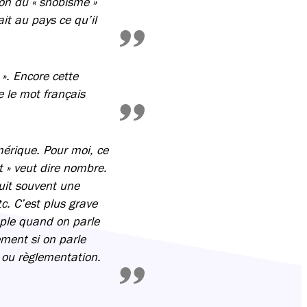
ion du « snobisme »
it au pays ce qu’il
 ». Encore cette
e le mot français
érique. Pour moi, ce
it » veut dire nombre.
duit souvent une
tc. C’est plus grave
mple quand on parle
ement si on parle
 ou règlementation.