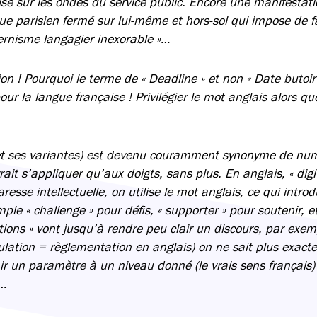
ise sur les ondes du service public. Encore une manifestat
e parisien fermé sur lui-même et hors-sol qui impose de fa
rnisme langagier inexorable »…
on ! Pourquoi le terme de « Deadline » et non « Date butoir
r la langue française ! Privilégier le mot anglais alors qu
 (et ses variantes) est devenu couramment synonyme de num
vrait s’appliquer qu’aux doigts, sans plus. En anglais, « dig
esse intellectuelle, on utilise le mot anglais, ce qui intro
ple « challenge » pour défis, « supporter » pour soutenir, e
tions » vont jusqu’à rendre peu clair un discours, par exe
gulation = règlementation en anglais) on ne sait plus exact
r un paramètre à un niveau donné (le vrais sens français)
e…