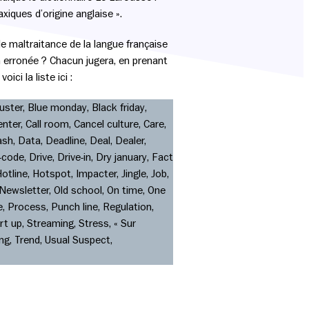
xiques d’origine anglaise ».
e maltraitance de la langue française
n erronée ? Chacun jugera, en prenant
ci la liste ici :
uster, Blue monday, Black friday,
nter, Call room, Cancel culture, Care,
sh, Data, Deadline, Deal, Dealer,
code, Drive, Drive-in, Dry january, Fact
tline, Hotspot, Impacter, Jingle, Job,
 Newsletter, Old school, On time, One
e, Process, Punch line, Regulation,
t up, Streaming, Stress, « Sur
ng, Trend, Usual Suspect,