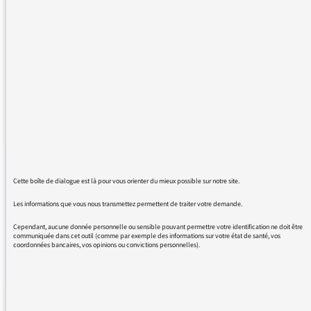
15/04/2026
VIDÉOS, ACTUALITÉS
Partager ce
Partager
Part
Cette boîte de dialogue est là pour vous orienter du mieux possible sur notre site.
Les informations que vous nous transmettez permettent de traiter votre demande.
Cependant, aucune donnée personnelle ou sensible pouvant permettre votre identification ne doit être
🎙️ Quel rapport les journalistes et producteurs de Radio
communiquée dans cet outil (comme par exemple des informations sur votre état de santé, vos
coordonnées bancaires, vos opinions ou convictions personnelles).
France entretiennent-ils avec la langue française ?
Nathan Devers, producteur de l’émission « Sans préjuger » sur
France Culture nous parle de son rapport à la langue.