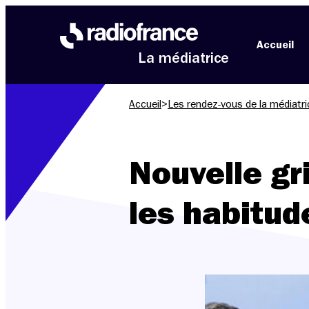
Aller au menu
Aller au contenu
Aller au pied de page
Accueil
La médiatrice
Accueil
>
Les rendez-vous de la médiatri
Nouvelle gri
les habitud