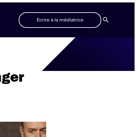
Écrire à la médiatrice
Recherche
nger