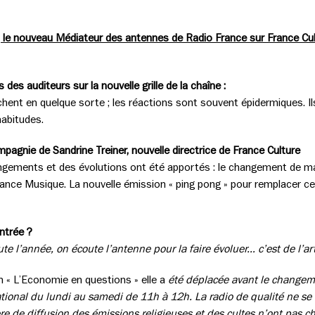
le nouveau Médiateur des antennes de Radio France sur France Cult
es auditeurs sur la nouvelle grille de la chaîne :
lâchent en quelque sorte ; les réactions sont souvent épidermiques. 
habitudes.
gnie de Sandrine Treiner, nouvelle directrice de France Culture
ngements et des évolutions ont été apportés : le changement de mat
rance Musique. La nouvelle émission « ping pong » pour remplacer ce
ntrée ?
ute l’année, on écoute l’antenne pour la faire évoluer… c’est de l’ar
 « L’Economie en questions » elle a
été déplacée avant le changeme
national du lundi au samedi de 11h à 12h. La radio de qualité ne se
e de diffusion des émissions religieuses et des cultes n’ont pas ch