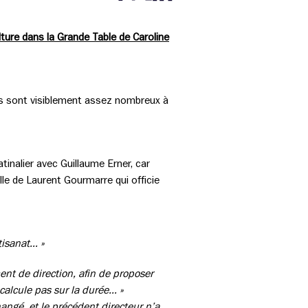
Partager cette page sur Facebook
Partager cette page sur Twitter
Partager cette page sur LinkedIn
ure dans la Grande Table de Caroline
Ils sont visiblement assez nombreux à
inalier avec Guillaume Erner, car
lle de Laurent Gourmarre qui officie
tisanat… »
nt de direction, afin de proposer
 calcule pas sur la durée… »
angé, et le précédent directeur n’a