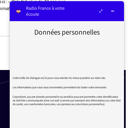
ci : «
Cela fait plus de 10 ans que
Radio France à votre
imateurs. Mais j’ai plaisir à entendre
écoute
Données personnelles
LA QUESTION DES
MIGRANTS SUR FRANCE
INTER
Cette boîte de dialogue est là pour vous orienter du mieux possible sur notre site.
Les informations que vous nous transmettez permettent de traiter votre demande.
Cependant, aucune donnée personnelle ou sensible pouvant permettre votre identification
ne doit être communiquée dans cet outil (comme par exemple des informations sur votre état
de santé, vos coordonnées bancaires, vos opinions ou convictions personnelles).