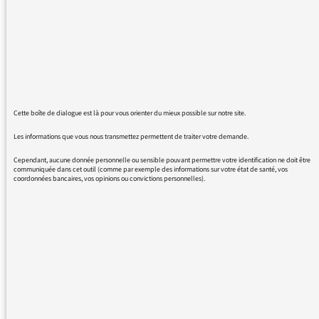
question-là n’est pas seulement
l’affaire des professionnels de la
profession, c’est pas seulement
des professionnels, des
journalistes, des producteurs, des
techniciens, des réalisateurs, des
Cette boîte de dialogue est là pour vous orienter du mieux possible sur notre site.
attachés de production, c’est
Les informations que vous nous transmettez permettent de traiter votre demande.
aussi l’affaire des auditeurs. J’ai
Cependant, aucune donnée personnelle ou sensible pouvant permettre votre identification ne doit être
trouvé que cet appel était juste,
communiquée dans cet outil (comme par exemple des informations sur votre état de santé, vos
coordonnées bancaires, vos opinions ou convictions personnelles).
salutaire et inspirant.
Je voudrais à la rentrée 2020,
que nous puissions consacrer
toute une journée d’antenne, à
France Inter sur la question du
service public, de son utilité
aujourd’hui. Il faut explorer ce
qu’apporte le service public à une