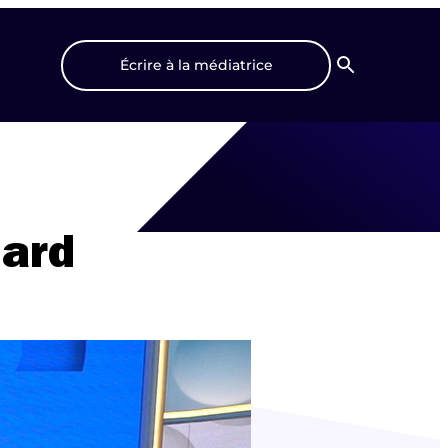
Écrire à la médiatrice
Recherche
nard