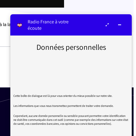
Radio France à votre
 la langue.
écoute
Données personnelles
LE TÉLÉPHONE SONNE SUR
FRANCE INTER : « FIN DE
VIE : QUELLE AIDE À
MOURIR ? »
Cette boîte de dialogue est là pour vous orienter du mieux possible sur notre site.
Les informations que vous nous transmettez permettent de traiter votre demande.
Cependant, aucune donnée personnelle ou sensible pouvant permettre votre identification
ne doit être communiquée dans cet outil (comme par exemple des informations sur votre état
de santé, vos coordonnées bancaires, vos opinions ou convictions personnelles).