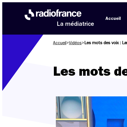
Aller au menu
Aller au contenu
Aller au pied de page
Accueil
La médiatrice
Accueil
>
Vidéos
>
Les mots des voix : Læ
Les mots de