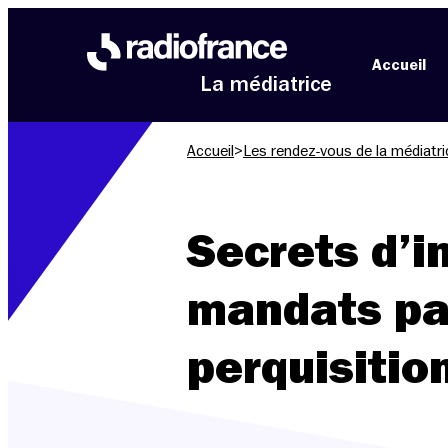
Aller au menu
Aller au contenu
Aller au pied de page
Accueil
La médiatrice
Accueil
>
Les rendez-vous de la médiatri
Secrets d’i
mandats pa
perquisitio