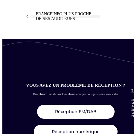
FRANCEINFO PLUS PROCHE
DE SES AUDITEURS
VOUS AVEZ UN PROBLÈME DE RÉCEPTION ?
L
Remplissez l’un de nos formulaires afin que nous puissions vous aider.
Éc
Me
Ac
É
Réception FM/DAB
Vi
Pl
Réception numérique