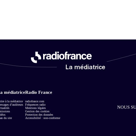
La médiatrice
a médiatrice
Radio France
rire à la médiatrice
radiofrance.com
ssages d’auditeurs
Fréquences radio
NOUS SU
tualités
Mentions légales
missions
Gestion des cookies
déos
Protection des données
an du site
Accessibilité : non-conforme