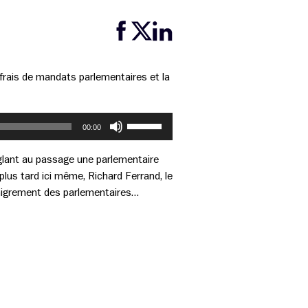
Partager cette page sur Facebook
Partager cette page sur Twitter
Partager cette page sur LinkedIn
frais de mandats parlementaires et la
Utilisez
00:00
les
flèches
nglant au passage une parlementaire
haut/bas
plus tard ici même, Richard Ferrand, le
pour
dénigrement des parlementaires…
augmenter
ou
diminuer
le
volume.