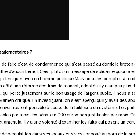
parlementaires ?
 de faire c’est de condamner ce qui s’est passé au domicile breton d
re d’aucun bémol. C’est plutôt un message de solidarité qu’on a en
 polémiquer avec un homme politique.Mais on a des comptes à rend
n côté une réforme des frais de mandat, adoptée il y a un peu plus d
t, qui porte justement sur le bon usage de l’argent public. Il nous a 
amen critique. En investiguant, on s’est aperçu qu’il y avait des ab
rives restent possible à cause de la faiblesse du système. Les par
iables par mois, les sénateur 900 euros non justifiables par mois. O
cet argent là. Il y a une volonté d’examiner les faits qui posent un c
ive de perquisition dans ses locaux et s’y est opposé au nom de la 