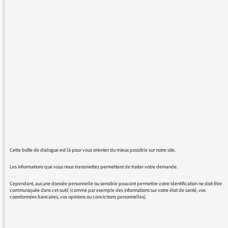
L’histoire du « cabinet noir », cher à François Fillon, suscite de
nombreux fantasmes chez certains auditeurs
, après la
publication du livre « Bienvenue Place Beauvau ».
Ce genre d’officine existe-t-il pour, notamment, manipuler les
journalistes et faire sortir des informations ? Un auditeur,
Joseph, nous écrit par exemple : «
Jamais je n’ai entendu un
journaliste s’interroger sur les officines qui distillent les
révélations : qui détient ce type d’informations ?
».
« Il faut revenir aux faits : François Fillon exhibe
un livre et évoque un supposé cabinet qui agit
contre lui (mais impossible de le prouver) … En
Cette boîte de dialogue est là pour vous orienter du mieux possible sur notre site.
réalité, les gens qui nous informent règlent
Les informations que vous nous transmettez permettent de traiter votre demande.
parfois des comptes. Mais pour nous,
journalistes, et pour les auditeurs, la seule vraie
Cependant, aucune donnée personnelle ou sensible pouvant permettre votre identification ne doit être
communiquée dans cet outil (comme par exemple des informations sur votre état de santé, vos
question à se poser: l’information est-elle vraie
coordonnées bancaires, vos opinions ou convictions personnelles).
ou fausse ? Est-elle d’intérêt public ? Le rôle des
journalistes est de la fournir après