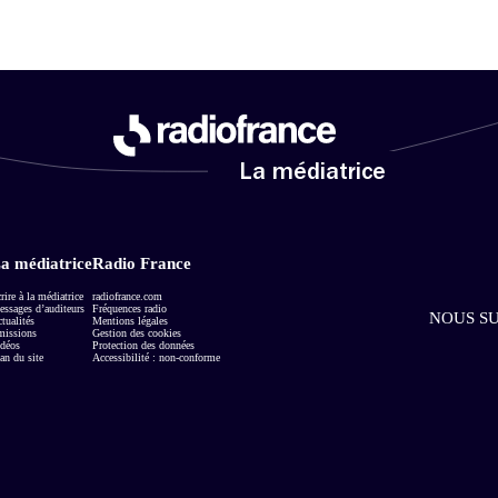
La médiatrice
a médiatrice
Radio France
rire à la médiatrice
radiofrance.com
ssages d’auditeurs
Fréquences radio
NOUS SU
tualités
Mentions légales
missions
Gestion des cookies
déos
Protection des données
an du site
Accessibilité : non-conforme