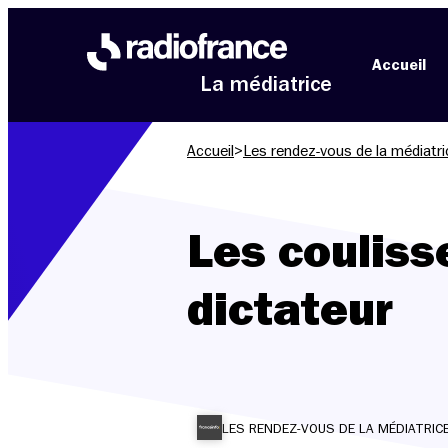
Aller au menu
Aller au contenu
Aller au pied de page
Accueil
La médiatrice
Accueil
>
Les rendez-vous de la médiatri
Les couliss
dictateur
LES RENDEZ-VOUS DE LA MÉDIATRIC