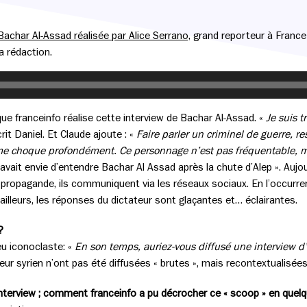
 Bachar Al-Assad réalisée par Alice Serrano,
grand reporteur à France 
la rédaction.
ue franceinfo réalise cette interview de Bachar Al-Assad. «
Je suis t
rit Daniel. Et Claude ajoute : «
Faire parler un criminel de guerre, 
 me choque profondément. Ce personnage n’est pas fréquentable, m
avait envie d’entendre Bachar Al Assad après la chute d’Alep ». Aujour
r propagande, ils communiquent via les réseaux sociaux. En l’occurrenc
’ailleurs, les réponses du dictateur sont glaçantes et… éclairantes.
?
u iconoclaste: «
En son temps, auriez-vous diffusé une interview d’
 syrien n’ont pas été diffusées « brutes », mais recontextualisées p
 interview ; comment franceinfo a pu décrocher ce « scoop » en quel