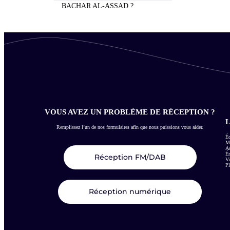
BACHAR AL-ASSAD ?
VOUS AVEZ UN PROBLÈME DE RÉCEPTION ?
L
Remplissez l’un de nos formulaires afin que nous puissions vous aider.
Éc
Me
Ac
É
Réception FM/DAB
Vi
Pl
Réception numérique