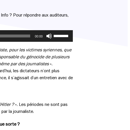
Partager cette page sur Facebook
Partager cette page sur Twitter
Partager cette page sur LinkedIn
Info ? Pour répondre aux auditeurs,
Utilisez
00:00
les
flèches
riste, pour les victimes syriennes, que
haut/bas
responsable du génocide de plusieurs
pour
ême par des journalistes
».
augmenter
d’hui, les dictateurs n’ont plus
ou
e, il s’agissait d’un entretien avec de
diminuer
le
volume.
Hitler ?
». Les périodes ne sont pas
ar la journaliste.
que sorte ?