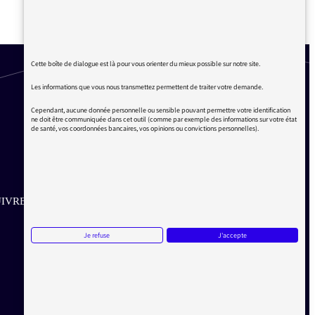
ÉLECTORALE / LA VÉRITÉ
DES FAITS
Cette boîte de dialogue est là pour vous orienter du mieux possible sur notre site.
Les informations que vous nous transmettez permettent de traiter votre demande.
Cependant, aucune donnée personnelle ou sensible pouvant permettre votre identification
ne doit être communiquée dans cet outil (comme par exemple des informations sur votre état
de santé, vos coordonnées bancaires, vos opinions ou convictions personnelles).
IVRE SUR LES RÉSEAUX
Aller sur la page Twitter de la Médiatrice
Aller sur la page Facebook de la Médiatrice
Aller sur la page Instagram de la Médiatrice
Je refuse
J'accepte