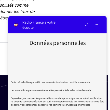
mobilisés comme
donner les taux de
être une proposition
Radio France à votre
écoute
Données personnelles
TRAITEMENT ÉDITORIAL DE
L’ÉDITION 2020 DE ROLAND
GARROS
Cette boîte de dialogue est là pour vous orienter du mieux possible sur notre site.
Les informations que vous nous transmettez permettent de traiter votre demande.
Cependant, aucune donnée personnelle ou sensible pouvant permettre votre identification
ne doit être communiquée dans cet outil (comme par exemple des informations sur votre état
de santé, vos coordonnées bancaires, vos opinions ou convictions personnelles).