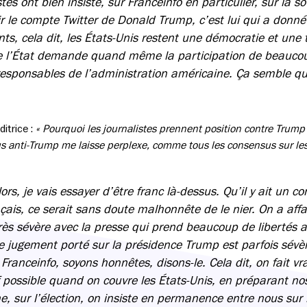
stes ont bien insisté, sur Franceinfo en particulier, sur la s
ir le compte Twitter de Donald Trump, c’est lui qui a donné
nts, cela dit, les États-Unis restent une démocratie et une
 l’État demande quand même la participation de beaucou
esponsables de l’administration américaine. Ça semble 
itrice :
« Pourquoi les journalistes prennent position contre Trump
us anti-Trump me laisse perplexe, comme tous les consensus sur le
rs, je vais essayer d’être franc là-dessus. Qu’il y ait un 
çais, ce serait sans doute malhonnête de le nier. On a affa
rès sévère avec la presse qui prend beaucoup de libertés av
 le jugement porté sur la présidence Trump est parfois sév
 Franceinfo, soyons honnêtes, disons-le. Cela dit, on fait v
if possible quand on couvre les États-Unis, en préparant nos
 sur l’élection, on insiste en permanence entre nous sur l