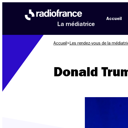
Aller au menu
Aller au contenu
Aller au pied de page
Accueil
La médiatrice
Accueil
>
Les rendez-vous de la médiatri
Donald Tru