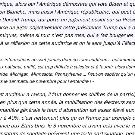
rique, alors oui l’Amérique démocrate qui vote Biden et qu
on Blanche, mais aussi l’Amérique républicaine, qui peut 
re Donald Trump, qui porte un jugement positif sur sa Prési
force de juger objectivement cette présidence Trump qui a o
miques, même si tout n’est pas rose, qui a fait bouger les
 la réflexion de cette auditrice et on le sera jusqu’à l’élect
es informations ne sont jamais données aux auditeurs : notamment 
x national, unifié, est trop difficile à calculer et à fournir, alors d
ride, Michigan, Minnesota, Pennsylvanie … Peut-on espérer qu’un eff
s le 1er mardi de novembre pour l’entendre ! »
 auditeur a raison, il faut donner les chiffres de la partic
en plus que cette année, la mobilisation des électeurs ser
 manière générale le taux d’abstention est assez élevé aux
ur à 40%, c’est nettement plus qu’en France par exemple 
ée aux États-Unis, le 3 novembre et avant cela avec le v
instituts de sondage prévoient une forte participation, be