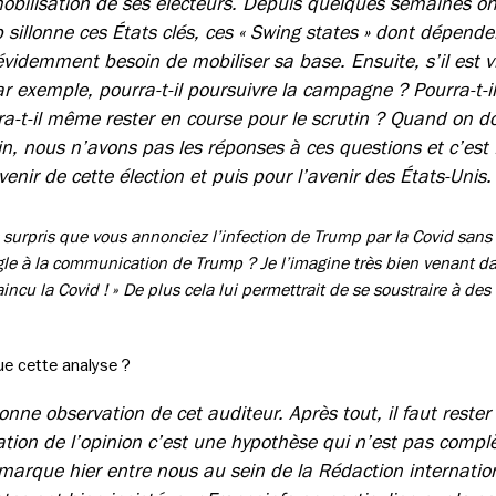
obilisation de ses électeurs. Depuis quelques semaines on 
 sillonne ces États clés, ces « Swing states » dont dépende
a évidemment besoin de mobiliser sa base. Ensuite, s’il est 
r exemple, pourra-t-il poursuivre la campagne ? Pourra-t-il
rra-t-il même rester en course pour le scrutin ? Quand on d
in, nous n’avons pas les réponses à ces questions et c’es
nir de cette élection et puis pour l’avenir des États-Unis.
s surpris que vous annonciez l’infection de Trump par la Covid sans
le à la communication de Trump ? Je l’imagine très bien venant da
i vaincu la Covid ! » De plus cela lui permettrait de se soustraire à de
e cette analyse ?
nne observation de cet auditeur. Après tout, il faut rester
tion de l’opinion c’est une hypothèse qui n’est pas comp
emarque hier entre nous au sein de la Rédaction internatio