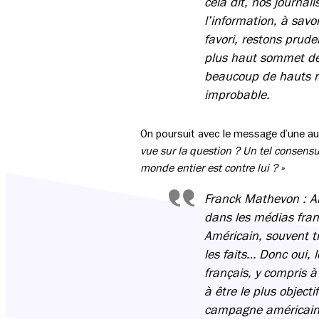
cela dit, nos journali
l’information, à savo
favori, restons prude
plus haut sommet de
beaucoup de hauts r
improbable.
On poursuit avec le message d’une aud
vue sur la question ? Un tel consens
monde entier est contre lui ? »
Franck Mathevon : Alo
dans les médias fran
Américain, souvent t
les faits… Donc oui,
français, y compris à
à être le plus object
campagne américaine,