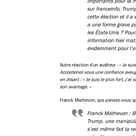
importants pour la m
sur franceinfo, Trump
cette élection et il 
a une forme grave pa
les États-Unis ? Pou
information hier mat
évidemment pour l’ave
Autre réaction d’un auditeur :
« Je sui
Accorderiez-vous une confiance aveug
en disant : « Je suis le plus fort, j’a
son avantage. »
Franck Mathevon, que pensez-vous qu
Franck Mathevon : Bo
Trump, une manipula
s’est même fait la r