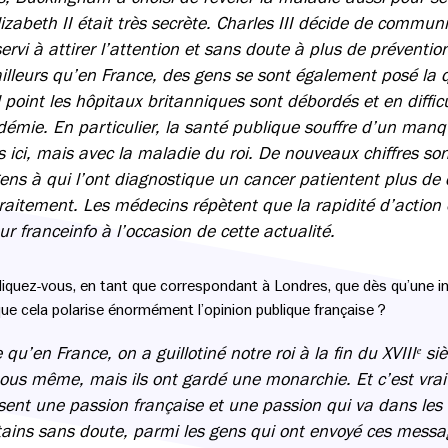
Elizabeth II était très secrète. Charles III décide de commun
ervi à attirer l’attention et sans doute à plus de préventi
illeurs qu’en France, des gens se sont également posé la q
 point les hôpitaux britanniques sont débordés et en difficu
émie. En particulier, la santé publique souffre d’un man
 ici, mais avec la maladie du roi. De nouveaux chiffres son
ns à qui l’ont diagnostique un cancer patientent plus de
raitement. Les médecins répètent que la rapidité d’action e
ur franceinfo à l’occasion de cette actualité.
iquez-vous, en tant que correspondant à Londres, que dès qu’une info
e cela polarise énormément l’opinion publique française ?
 qu’en France, on a guillotiné notre roi à la fin du XVIIIᵉ si
nous même, mais ils ont gardé une monarchie. Et c’est vrai 
sent une passion française et une passion qui va dans les
tains sans doute, parmi les gens qui ont envoyé ces messag