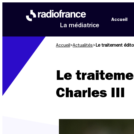
Aller au menu
Aller au contenu
Aller au pied de page
Accueil
La médiatrice
Accueil
>
Actualités
>
Le traitement éditor
Le traiteme
Charles III