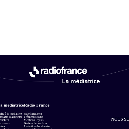
La médiatrice
a médiatrice
Radio France
rire à la médiatrice
radiofrance.com
ssages d’auditeurs
Fréquences radio
NOUS SU
tualités
Mentions légales
missions
Gestion des cookies
déos
Protection des données