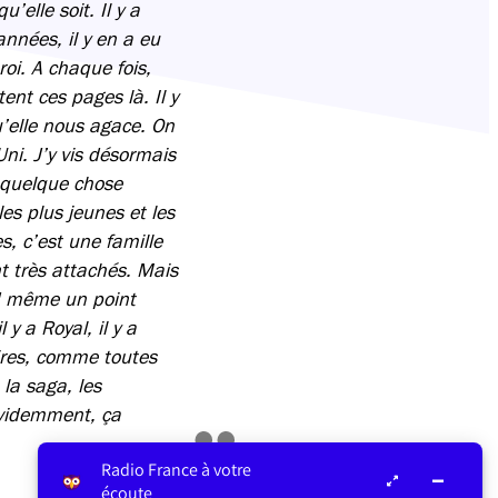
’elle soit. Il y a
années, il y en a eu
oi. A chaque fois,
nt ces pages là. Il y
u’elle nous agace. On
ni. J’y vis désormais
, quelque chose
les plus jeunes et les
s, c’est une famille
nt très attachés. Mais
nd même un point
y a Royal, il y a
oires, comme toutes
 la saga, les
 évidemment, ça
Radio France à votre
écoute