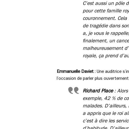
C’est aussi un pôle d
pour cette famille ro
couronnement. Cela fa
de tragédie dans son
a, je vous le rappell
finalement, un cance
malheureusement d’a
royale, ça prend d’au
Emmanuelle Daviet
: Une auditrice s’
l’occasion de parler plus ouvertement 
Richard Place
: Alors
exemple, 42 % de con
malades. D’ailleurs, 
a appris que le roi a
c’est à dire les serv
d’habitude. D’ailleur