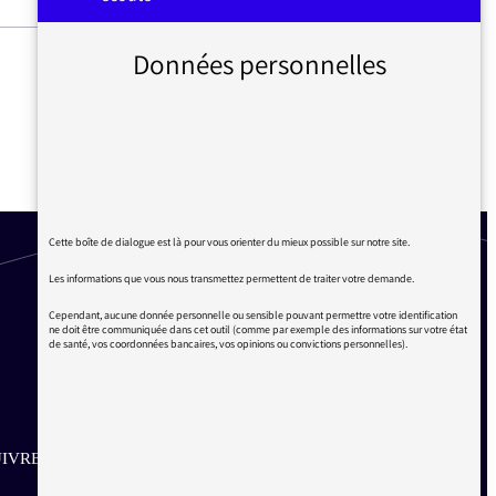
Données personnelles
HOMMAGE DES AUDITEURS
À FABIENNE CHAUVIÈRE
Cette boîte de dialogue est là pour vous orienter du mieux possible sur notre site.
Les informations que vous nous transmettez permettent de traiter votre demande.
Cependant, aucune donnée personnelle ou sensible pouvant permettre votre identification
ne doit être communiquée dans cet outil (comme par exemple des informations sur votre état
de santé, vos coordonnées bancaires, vos opinions ou convictions personnelles).
IVRE SUR LES RÉSEAUX