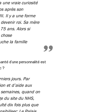
a une vraie curiosité
mps après son
I. Il y a une forme
devenir roi. Sa mère
75 ans. Alors si
 chose
che la famille
 santé d’une personnalité est
c ?
niers jours. Par
ion et d’aide aux
eux semaines, quand on
age du site du NHS,
lté dix fois plus que
sibiliser; Le Palais