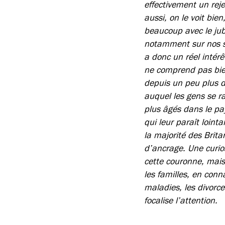
effectivement un reje
aussi, on le voit bien
beaucoup avec le jub
notamment sur nos si
a donc un réel intérê
ne comprend pas bien
depuis un peu plus d
auquel les gens se ra
plus âgés dans le pay
qui leur paraît loint
la majorité des Brit
d’ancrage. Une curios
cette couronne, mais 
les familles, en conna
maladies, les divorce
focalise l’attention.