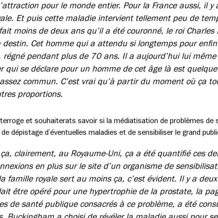
’attraction pour le monde entier. Pour la France aussi, il y 
yale. Et puis cette maladie intervient tellement peu de te
it moins de deux ans qu’il a été couronné, le roi Charles II
 destin. Cet homme qui a attendu si longtemps pour enfin 
e, régné pendant plus de 70 ans. Il a aujourd’hui lui même 
r qui se déclare pour un homme de cet âge là est quelque
ssez commun. C’est vrai qu’à partir du moment où ça tou
tres proportions.
interroge et souhaiterats savoir si la médiatisation de problèmes de
de dépistage d’éventuelles maladies et de sensibiliser le grand publi
 ça, clairement, au Royaume-Uni, ça a été quantifié ces der
nexions en plus sur le site d’un organisme de sensibilisat
la famille royale sert au moins ça, c’est évident. Il y a d
llait être opéré pour une hypertrophie de la prostate, la p
ices de santé publique consacrés à ce problème, a été consu
s, Buckingham a choisi de révéler la maladie aussi pour sen