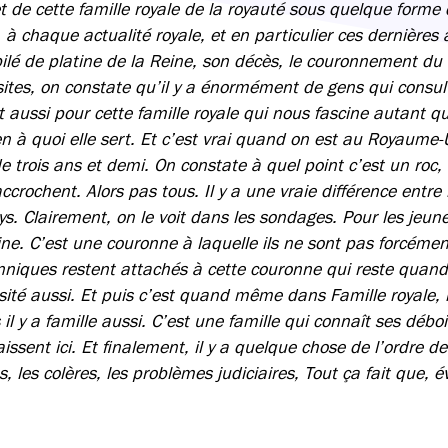
t de cette famille royale de la royauté sous quelque forme qu
, à chaque actualité royale, et en particulier ces dernières 
ilé de platine de la Reine, son décès, le couronnement du r
tes, on constate qu’il y a énormément de gens qui consulte
t aussi pour cette famille royale qui nous fascine autant q
 à quoi elle sert. Et c’est vrai quand on est au Royaume-U
e trois ans et demi. On constate à quel point c’est un roc
ccrochent. Alors pas tous. Il y a une vraie différence entre 
s. Clairement, on le voit dans les sondages. Pour les jeune
aine. C’est une couronne à laquelle ils ne sont pas forcéme
anniques restent attachés à cette couronne qui reste qua
ité aussi. Et puis c’est quand même dans Famille royale, il 
il y a famille aussi. C’est une famille qui connaît ses déb
issent ici. Et finalement, il y a quelque chose de l’ordre de
s, les colères, les problèmes judiciaires, Tout ça fait que,