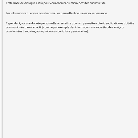
Cette boîte de dialogue est là pour vous orienter du mieux possible sur notre site.
Constituante.
Pour régler la défiance
Les informations que vous nous transmettez permettent de traiter votre demande.
généralisée vis-à-vis des partis
Cependant, aucune donnée personnelle ou sensible pouvant permettre votre identification ne doit être
communiquée dans cet outil (comme par exemple des informations sur votre état de santé, vos
politiques, il peut s’appuyer sur la
coordonnées bancaires, vos opinions ou convictions personnelles).
méthode désormais éprouvée des
Conventions Citoyennes.
Composées de citoyens tirés au
sort, elles ont démontré déjà 2
fois qu’elles créent les conditions
de l’intelligence collective dénuée
d’intérêts partisans et sont donc
un facteur de solutions largement
partagées.
Après un discours politique
important comme ce soir,
j’aimerais que « une émission »