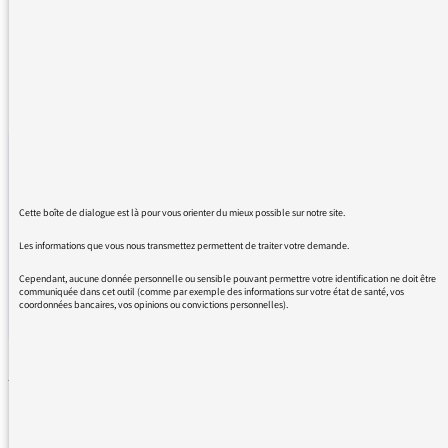
23/11/2018
VIDÉOS
Partager ce
Partager
Part
Cette boîte de dialogue est là pour vous orienter du mieux possible sur notre site.
À la suite de nombreux mails d’auditeurs envoyés à la
Les informations que vous nous transmettez permettent de traiter votre demande.
Médiatrice des antennes au sujet des gilets jaunes, Thomas
Cependant, aucune donnée personnelle ou sensible pouvant permettre votre identification ne doit être
Legrand, éditorialiste politique à France Inter, décrypte le
communiquée dans cet outil (comme par exemple des informations sur votre état de santé, vos
coordonnées bancaires, vos opinions ou convictions personnelles).
terme « France Périphérique ».
MÉDIAS EN SCÈNE : 1ER
FESTIVAL DÉDIÉ AUX