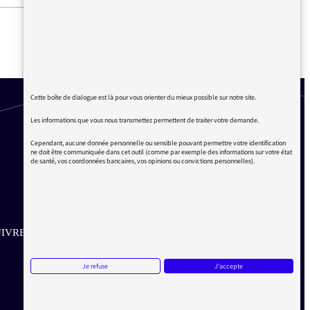
À PROPOS DU RWANDA
Cette boîte de dialogue est là pour vous orienter du mieux possible sur notre site.
Les informations que vous nous transmettez permettent de traiter votre demande.
Cependant, aucune donnée personnelle ou sensible pouvant permettre votre identification
ne doit être communiquée dans cet outil (comme par exemple des informations sur votre état
de santé, vos coordonnées bancaires, vos opinions ou convictions personnelles).
IVRE SUR LES RÉSEAUX
Aller sur la page Twitter de la Médiatrice
Aller sur la page Facebook de la Médiatrice
Aller sur la page Instagram de la Médiatrice
Je refuse
J'accepte