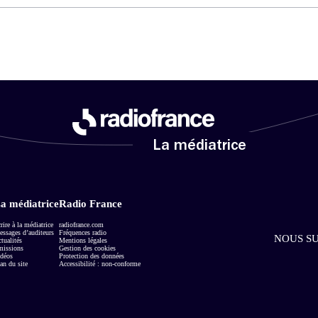
La médiatrice
a médiatrice
Radio France
rire à la médiatrice
radiofrance.com
ssages d’auditeurs
Fréquences radio
NOUS SU
tualités
Mentions légales
missions
Gestion des cookies
déos
Protection des données
an du site
Accessibilité : non-conforme