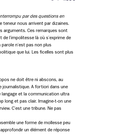
Partager cette page sur Facebook
Partager cette page sur Twitter
Partager cette page sur LinkedIn
e interrompu par des questions en
 teneur nous arrivent par dizaines.
e ses arguments. Ces remarques sont
t de l’impolitesse là où s’exprime de
la parole n’est pas non plus
litique que lui. Les ficelles sont plus
ropos ne doit être ni abscons, au
e journalistique. A fortiori dans une
de langage et la communication ultra
rop long et pas clair. Imagine-t-on une
iew. C’est une tribune. Ne pas
 ensemble une forme de mollesse peu
d’approfondir un élément de réponse