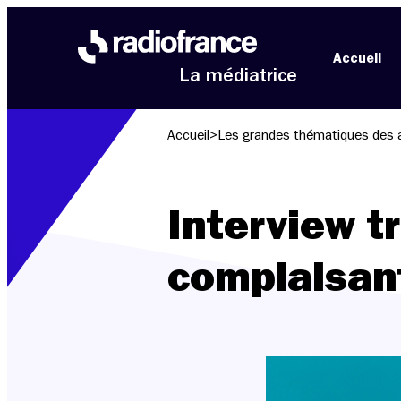
Aller au menu
Aller au contenu
Aller au pied de page
Accueil
La médiatrice
Accueil
>
Les grandes thématiques des 
Interview t
complaisan