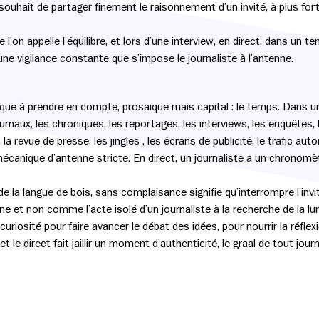
hait de partager finement le raisonnement d’un invité, à plus forte r
on appelle l’équilibre, et lors d’une interview, en direct, dans un tem
 une vigilance constante que s’impose le journaliste à l’antenne.
ïque à prendre en compte, prosaïque mais capital : le temps. Dans 
urnaux, les chroniques, les reportages, les interviews, les enquêtes, 
la revue de presse, les jingles , les écrans de publicité, le trafic a
anique d’antenne stricte. En direct, un journaliste a un chronomètre
e la langue de bois, sans complaisance signifie qu’interrompre l’invi
e et non comme l’acte isolé d’un journaliste à la recherche de la lu
uriosité pour faire avancer le débat des idées, pour nourrir la réflexi
 le direct fait jaillir un moment d’authenticité, le graal de tout journ