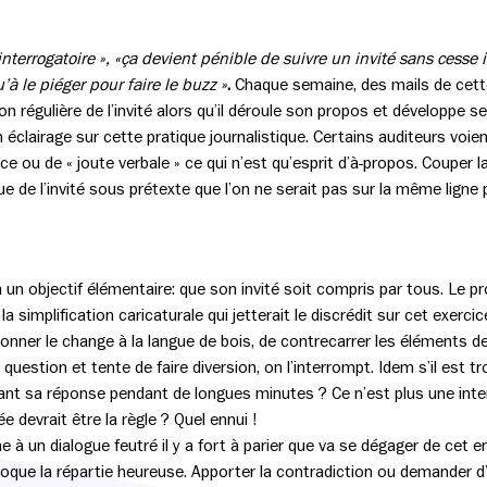
 interrogatoire », «ça devient pénible de suivre un invité sans cess
’à le piéger pour faire le buzz »
.
Chaque semaine, des mails de cette
ion régulière de l’invité alors qu’il déroule son propos et développ
 éclairage sur cette pratique journalistique. Certains auditeurs voien
ence ou de « joute verbale » ce qui n’est qu’esprit d’à-propos. Couper 
ue de l’invité sous prétexte que l’on ne serait pas sur la même ligne po
 a un objectif élémentaire: que son invité soit compris par tous. Le p
la simplification caricaturale qui jetterait le discrédit sur cet exercic
e donner le change à la langue de bois, de contrecarrer les éléments 
 question et tente de faire diversion, on l’interrompt. Idem s’il est t
t sa réponse pendant de longues minutes ? Ce n’est plus une interv
 devrait être la règle ? Quel ennui !
 à un dialogue feutré il y a fort à parier que va se dégager de cet
rovoque la répartie heureuse. Apporter la contradiction ou demander 