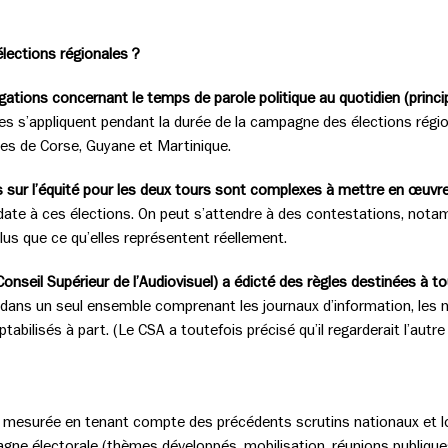
lections régionales ?
gations concernant le temps de parole politique au quotidien (princi
es s’appliquent pendant la durée de la campagne des élections régio
ées de Corse, Guyane et Martinique.
 sur l’équité pour les deux tours sont complexes à mettre en œuvre
date à ces élections. On peut s’attendre à des contestations, notamm
lus que ce qu’elles représentent réellement.
nseil Supérieur de l’Audiovisuel) a édicté des règles destinées à t
dans un seul ensemble comprenant les journaux d’information, les m
lisés à part. (Le CSA a toutefois précisé qu’il regarderait l’autre c
es, mesurée en tenant compte des précédents scrutins nationaux et l
pagne électorale (thèmes développés, mobilisation, réunions publiq