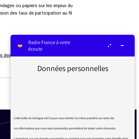
sondages ou papiers sur les enjeux du
ion des taux de participation au fil
Radio France à votre
écoute
es des élections régionales
Données personnelles
QUE DIRE DE L’ACCIDENT
D’AUTOCAR ?
Cette boîte de dialogue est là pour vous orienter du mieux possible sur notre site.
Les informations que vous nous transmettez permettent de traiter votre demande.
Cependant, aucune donnée personnelle ou sensible pouvant permettre votre identification