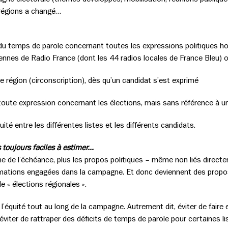
s régions a changé…
du temps de parole concernant toutes les expressions politiques hor
ntennes de Radio France (dont les 44 radios locales de France Bleu) ou
e région (circonscription), dès qu’un candidat s’est exprimé
 toute expression concernant les élections, mais sans référence à un
ité entre les différentes listes et les différents candidats.
 toujours faciles à estimer…
 de l’échéance, plus les propos politiques – même non liés directe
mations engagées dans la campagne. Et donc deviennent des propos
 « élections régionales ».
’équité tout au long de la campagne. Autrement dit, éviter de faire e
 éviter de rattraper des déficits de temps de parole pour certaines 