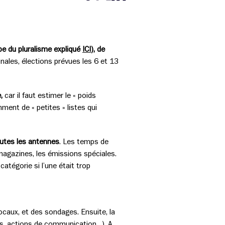
Partager cette page sur Facebook
Partager cette page sur Twitter
Partager cette page sur LinkedIn
pe du pluralisme expliqué
ICI
), de
nales, élections prévues les 6 et 13
,
car il faut estimer le « poids
ent de « petites » listes qui
outes les antennes
. Les temps de
agazines, les émissions spéciales.
atégorie si l’une était trop
ocaux, et des sondages. Ensuite, la
ues, actions de communication…). A