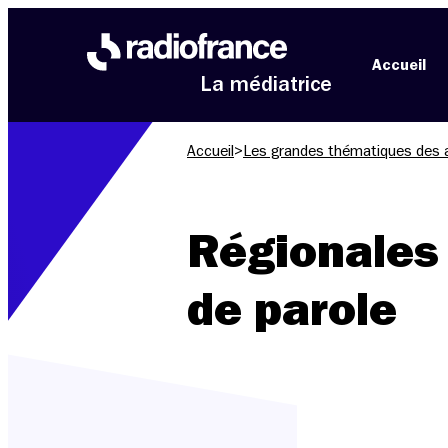
Aller au menu
Aller au contenu
Aller au pied de page
Accueil
La médiatrice
Accueil
>
Les grandes thématiques des 
Régionales 
de parole