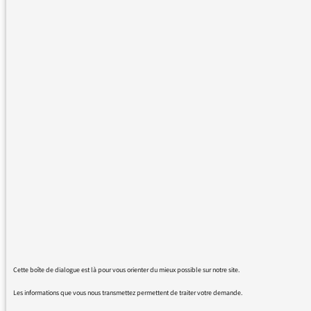
interactive de programme « Ma radio DAB + ».
Dès mardi 12 octobre 2021
France Inter, franceinfo, France Culture, France Musique,
FIP et Mouv’
verront leurs canaux de distribution
complétés par la
mise en service de 28 émetteurs en
DAB+
.
De Paris à Marseille, nos six stations pourront ainsi être
reçues en radio numérique DAB+ par 16 millions
d’habitants et par les automobilistes sur le parcours Paris
Lyon Marseille.
France Bleu Bourgogne, France Bleu Provence et France
Bleu Vaucluse
verront leurs canaux de distribution
complétés par la
mise en service de 10 émetteurs en
DAB+
.
Cette boîte de dialogue est là pour vous orienter du mieux possible sur notre site.
Ces 3 stations pourront ainsi être reçues en radio
Les informations que vous nous transmettez permettent de traiter votre demande.
numérique DAB+ par plus de 3,2 millions