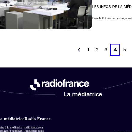
LES INFOS DE LA MÉD
Dans le flot de courriels reçus ce
1
2
3
4
5
Précédent
La médiatrice
a médiatrice
Radio France
rire à la médiatrice
radiofrance.com
ssages d’auditeurs
Fréquences radio