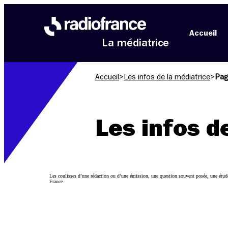
Aller au menu
Aller au contenu
Aller au pied de page
Accueil
La médiatrice
Accueil
>
Les infos de la médiatrice
>
Pag
Les infos d
Les coulisses d’une rédaction ou d’une émission, une question souvent posée, une étude
France.