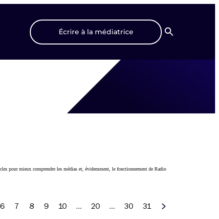
Écrire à la médiatrice
Recherche
articles pour mieux comprendre les médias et, évidemment, le fonctionnement de Radio
6
7
8
9
10
…
20
…
30
31
Suivant