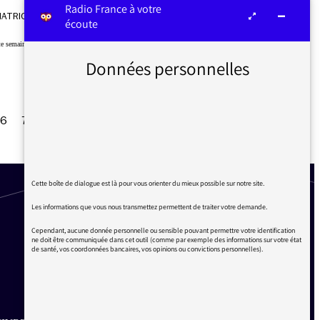
Radio France à votre
15/04/2022
IATRICE
écoute
tte semaine du 8 avril, des auditeurs pointent des séquences politiques électorales…
Données personnelles
6
7
8
9
10
…
20
…
30
31
Suivant
Cette boîte de dialogue est là pour vous orienter du mieux possible sur notre site.
Les informations que vous nous transmettez permettent de traiter votre demande.
Cependant, aucune donnée personnelle ou sensible pouvant permettre votre identification
ne doit être communiquée dans cet outil (comme par exemple des informations sur votre état
de santé, vos coordonnées bancaires, vos opinions ou convictions personnelles).