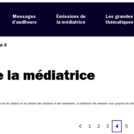
Messages
Émissions de
Les grandes
d’auditeurs
la médiatrice
thématiques
e 4
e la médiatrice
 sur les médias ou les attentes des auditeurs et des internautes, la médiatrice des antennes vous propose des 
1
2
3
4
5
Précédent