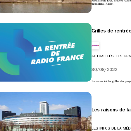
Médiamétrie EAR Etude d’Audienc
quotidiens, Radio…
Grilles de rentr
ACTUALITÉS, LES GR
30/08/2022
Retrouvez ici les grilles des pro
Les raisons de la
LES INFOS DE LA MÉD