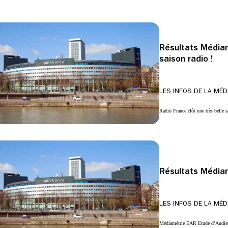
Résultats Médiam
saison radio !
LES INFOS DE LA MÉD
Radio France clôt une très belle 
Résultats Média
LES INFOS DE LA MÉD
Médiamétrie EAR Etude d’Audienc