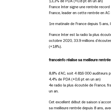
13,3% de PDA (+0.8 pt en un an)
France Inter signe une rentrée record
France, leader en cette rentrée en AC
1re matinale de France depuis 5 ans, l
France Inter est la radio la plus écou
octobre 2020, 33.9 millions d’écoutes
(+18%).
franceinfo réalise sa meilleure rentré
8,8% d’AC, soit 4 816 000 auditeurs p
4,4% de PDA (+0,6 pt en un an)
4e radio la plus écoutée de France, f
un an.
Cet excellent début de saison s’acco
sa meilleure rentrée depuis 8 ans, av