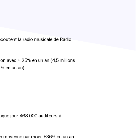
écoutent la radio musicale de Radio
tion avec + 25% en un an (4,5 millions
1% en un an).
aque jour 468 000 auditeurs à
s en moyenne par mois, +36% en un an