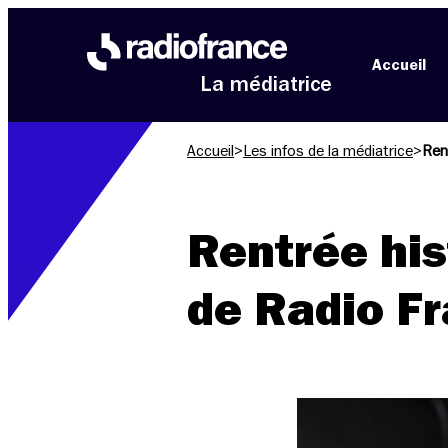
Aller au menu
Aller au contenu
Aller au pied de page
Accueil
La médiatrice
Accueil
>
Les infos de la médiatrice
>
Ren
Rentrée his
de Radio Fr