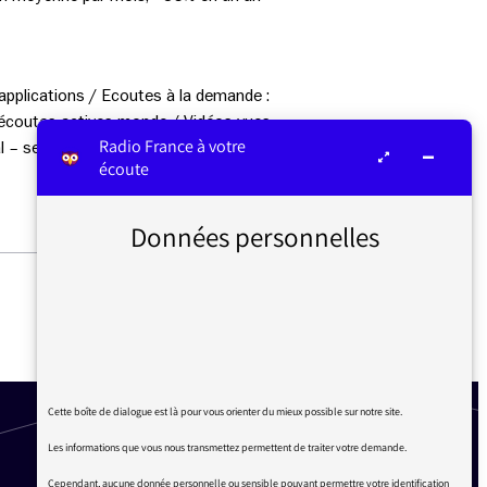
pplications / Ecoutes à la demande :
 écoutes actives monde / Vidéos vues
Radio France à votre
bal – septembre 2020 / Médiamétrie –
écoute
Données personnelles
APPEL À JURY POUR LE PRIX
DU JOURNALISME DES MFP
2020
Cette boîte de dialogue est là pour vous orienter du mieux possible sur notre site.
Les informations que vous nous transmettez permettent de traiter votre demande.
Cependant, aucune donnée personnelle ou sensible pouvant permettre votre identification