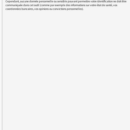
Cependant, aucune donnée personnelle ou sensible pouvant permettre votre identification ne doit être
avec 110 au lieu de 130 km/h?
communiquée dans cet outil (comme par exemple des informations sur votre état de santé, vos
coordonnées bancaires, vos opinions ou convictions personnelles).
J’aimerais faire un témoignage
final : je fais 70 km/h par jour en
voiture, à 130km/h, car la gare
la plus proche de chez moi a
supprimé les trains aux horaires
de travail.
Merci pour votre bonne émission.
Française habitant en Allemagne,
où il y a peu de limitation de
vitesse, j’apprécie les panneaux
qui régulent la circulation en
adaptant la vitesse selon le trafic
sur l’autoroute. En plus il y a le
coût des changements des