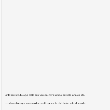
tension au volant et une
consommation moindre pour un
évident bénéfice « sécurité »,
écologique et financier.
Je suis pour que le principe au
110km/h mais les autoroutes
coûtent trop cher. Quel intérêt de
perdre 4 à 8 min pour payer
toujours aussi cher ! Je préfère la
route malgré une accidentologie
plus grande. Allons pour
110km/h avec autoroutes
gratuites comme en Bretagne.
Cette boîte de dialogue est là pour vous orienter du mieux possible sur notre site.
On va toujours continuer à avoir
Les informations que vous nous transmettez permettent de traiter votre demande.
des péages à un coût exorbitant