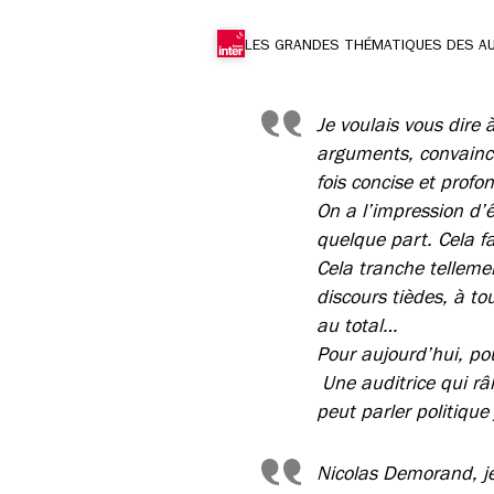
LES GRANDES THÉMATIQUES DES A
Je voulais vous dire 
arguments, convainca
fois concise et profo
On a l’impression d’ê
quelque part. Cela f
Cela tranche telleme
discours tièdes, à t
au total…
Pour aujourd’hui, po
Une auditrice qui râl
peut parler politique
Nicolas Demorand, je 