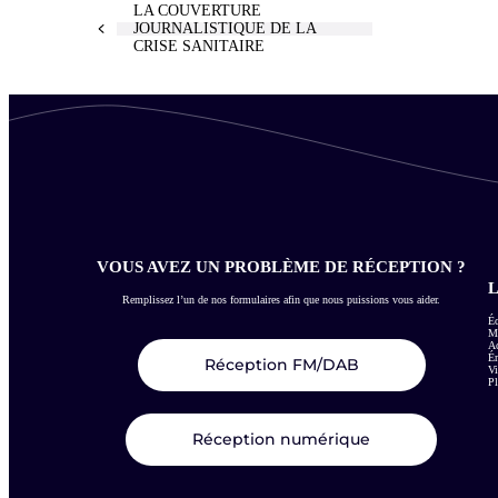
LA COUVERTURE
JOURNALISTIQUE DE LA
CRISE SANITAIRE
VOUS AVEZ UN PROBLÈME DE RÉCEPTION ?
L
Remplissez l’un de nos formulaires afin que nous puissions vous aider.
Éc
Me
Ac
É
Réception FM/DAB
Vi
Pl
Réception numérique