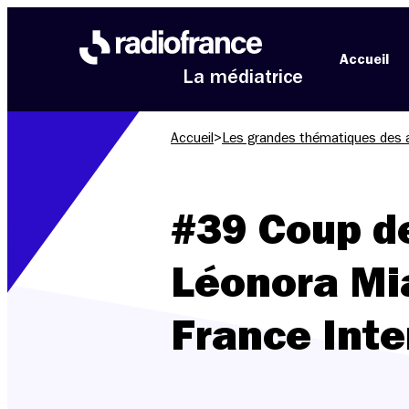
Aller au menu
Aller au contenu
Aller au pied de page
Accueil
La médiatrice
Accueil
>
Les grandes thématiques des 
#39 Coup de
Léonora Mia
France Inte