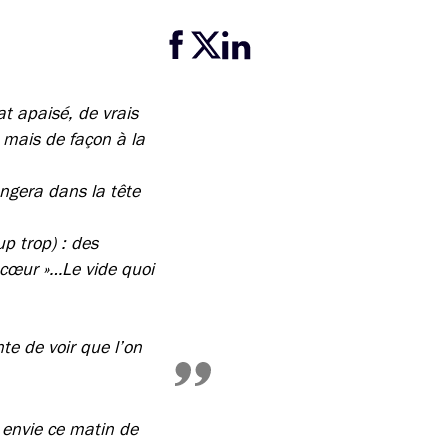
Partager cette page sur Facebook
Partager cette page sur Twitter
Partager cette page sur LinkedIn
at apaisé, de vrais
 mais de façon à la
ongera dans la tête
p trop) : des
 cœur »…Le vide quoi
te de voir que l’on
u envie ce matin de