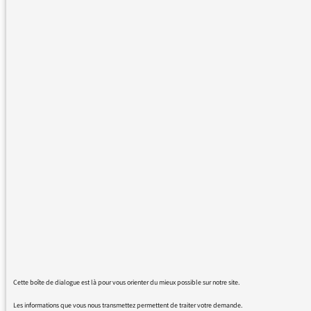
n’étaient pas présents ou
responsables lors de la
conception… !!!! Bien à vous !!! Un
homme féministe.
La contraception et les hommes
!On ne parle que très peu des
hommes mais il me semble qu’ils
soient concernés par la
contraception…et qu’il en existe
pour eux également ! au lieu de
rembourser la pilule jusqu’à 25
ne faudrait-il pas mieux de
subventionner des actions de
sensibilisation dans les écoles…
car pour ma part je n’ai jamais
Cette boîte de dialogue est là pour vous orienter du mieux possible sur notre site.
rencontré un homme qui soit
Les informations que vous nous transmettez permettent de traiter votre demande.
prévoyant et attentif à ce sujet