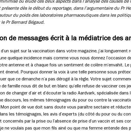
inimisé ou éludé ces deux aspects dans l’analyse des causes de la
 présente dès le début du reportage, dans l’argumentaire du Pr He
 autour du poids des laboratoires pharmaceutiques dans les politi
 le Pr Bernard Bégaud.
ion de messages écrit à la médiatrice des a
d’un sujet sur la vaccination dans votre magazine, j’ai longuement réf
ne quelque incidence mais comme vous nous donnez l’occasion de r
otre antenne et à chaque fois un sentiment de colère m’envahit. Le p
 énervé. Pourquoi donner la voix à une telle personne sous prétexte
avouer que ce dimanche n’a pas dérogé à la règle. Votre sujet comme
de famille nous dit de but en blanc qu’elle refuse de vacciner ces je
on de changer d’air et d’écouter la radio Aardvark, spécialisée dans le b
e discours, les mêmes témoignages du pour ou contre la vaccinatio
e. Mon point de vue doit sans doute vous paraître sectaire et réducte
ans les témoignages, les avis d’experts (du côté du pour ou du cont
 concernés par la prise ou l’absence de prise d’un vaccin et ses c
r je ne voulais pas que mon fils ainé ou que ma femme entende des 