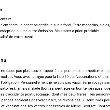
ns.
entaire.
en d’entendre un débat scientifique sur le fond. Entre médecins, biolo
erception ou une autre émission. Mais sans à priori préalable…
lité de votre travail.
ins
n ne fasse pas plus souvent appel à des personnes compétentes sur
médical. Vous avez la Ligue pour la Liberté des Vaccinations et bien
 l’obligation. Personnellement je ne suis pas vaccinée, je voyage san
gatoires), jamais malade (bon, j’ai peut-être un bon terrain aussi que
les d’accidents post-vaccinaux (dont mes deux frères… les personne
s par des accidents post-vaccinaux, ne rêvons pas !). Deux livres po
, et Vaccinations, les vérités indésirables de Michel Georget. Contact