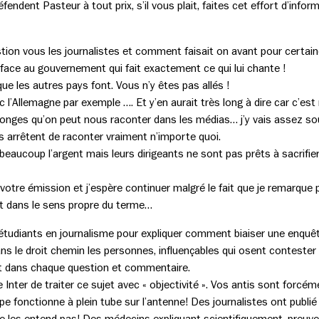
endent Pasteur à tout prix, s’il vous plait, faites cet effort d’inform
ion vous les journalistes et comment faisait on avant pour certain
 face au gouvernement qui fait exactement ce qui lui chante !
que les autres pays font. Vous n’y êtes pas allés !
 l’Allemagne par exemple …. Et y’en aurait très long à dire car c’es
nges qu’on peut nous raconter dans les médias… j’y vais assez souven
es arrêtent de raconter vraiment n’importe quoi.
eaucoup l’argent mais leurs dirigeants ne sont pas prêts à sacrifie
r votre émission et j’espère continuer malgré le fait que je remarq
ct dans le sens propre du terme…
étudiants en journalisme pour expliquer comment biaiser une enquêt
le droit chemin les personnes, influençables qui osent contester l
it dans chaque question et commentaire.
nter de traiter ce sujet avec « objectivité ». Vos antis sont forcémen
ppe fonctionne à plein tube sur l’antenne! Des journalistes ont publ
ne les entend pas! Des médecins expliquant scientifiquement, preuves