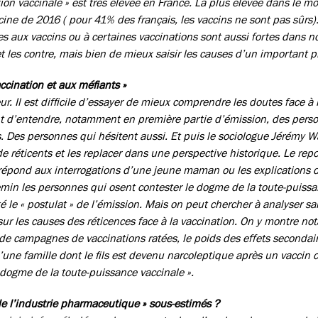
tion vaccinale » est très élevée en France. La plus élevée dans le
ne de 2016 ( pour 41% des français, les vaccins ne sont pas sûrs).
 aux vaccins ou à certaines vaccinations sont aussi fortes dans not
et les contre, mais bien de mieux saisir les causes d’un important
ccination et aux méfiants »
r. Il est difficile d’essayer de mieux comprendre les doutes face à 
nt d’entendre, notamment en première partie d’émission, des person
ts. Des personnes qui hésitent aussi. Et puis le sociologue Jérémy W
de réticents et les replacer dans une perspective historique. Le repo
répond aux interrogations d’une jeune maman ou les explications 
in les personnes qui osent contester le dogme de la toute-puissa
é le « postulat » de l’émission. Mais on peut chercher à analyser sa
sur les causes des réticences face à la vaccination. On y montre n
 de campagnes de vaccinations ratées, le poids des effets secondair
ne famille dont le fils est devenu narcoleptique après un vaccin c
dogme de la toute-puissance vaccinale ».
de l’industrie pharmaceutique » sous-estimés ?