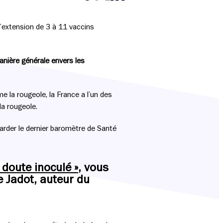
Partager cette page sur Facebook
Partager cette page sur Twitter
Partager cette page sur LinkedIn
 l’extension de 3 à 11 vaccins
anière générale envers les
 la rougeole, la France a l’un des
la rougeole.
regarder le dernier baromètre de Santé
e doute inoculé »
, vous
 Jadot, auteur du