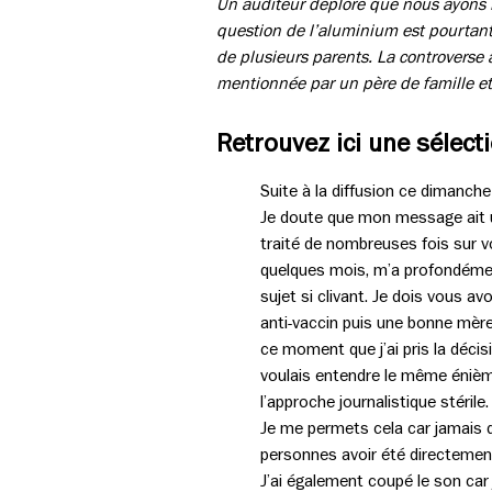
Un auditeur déplore que nous ayons m
question de l’aluminium est pourtant
de plusieurs parents. La controverse
mentionnée par un père de famille et
Retrouvez ici une sélect
Suite à la diffusion ce dimanche 
Je doute que mon message ait u
traité de nombreuses fois sur v
quelques mois, m’a profondément
sujet si clivant. Je dois vous 
anti-vaccin puis une bonne mère 
ce moment que j’ai pris la décisi
voulais entendre le même énièm
l’approche journalistique stéril
Je me permets cela car jamais d
personnes avoir été directement
J’ai également coupé le son ca