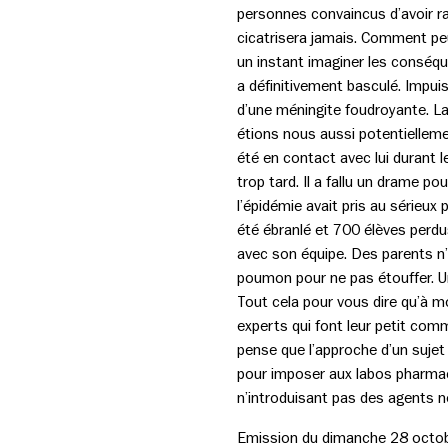
personnes convaincus d’avoir ra
cicatrisera jamais. Comment peu
un instant imaginer les conséqu
a définitivement basculé. Impui
d’une méningite foudroyante. La 
étions nous aussi potentielleme
été en contact avec lui durant 
trop tard. Il a fallu un drame p
l’épidémie avait pris au sérieux 
été ébranlé et 700 élèves perdu
avec son équipe. Des parents n’a
poumon pour ne pas étouffer. Un 
Tout cela pour vous dire qu’à mo
experts qui font leur petit com
pense que l’approche d’un sujet
pour imposer aux labos pharmac
n’introduisant pas des agents n
Emission du dimanche 28 octobr