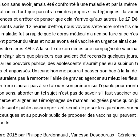
ison sans avoir jamais été confronté à une maladie et par la même r
t-on en tant que parents tenir des propos si catégoriques : la vacci
ences et arrêter de penser que cela n’arrive qu’aux autres. Le 17 
ssants après 12 heures d’effroi, nous voyons s’éteindre notre fils c
maladie fut si rapide que le corps médical n’a rien pu faire si ce n’
nt porteur du virus et nous avons été vacciné en urgence ainsi que
les dernières 48hr. A la suite de son décès une campagne de vaccina
our réagir alors que plusieurs cas avaient été recensés quelques jour
par les pouvoirs publics, des adolescents n’aurait pas eu à subir un t
s et angoissés. Un jeune homme pourrait passer son bac à la fin de
uraient pas à remonter l’allée de gravier, agencer au mieux les fleurs
frère n’aurait pas à se tatouer son prénom sur l’épaule pour montrer
n sens, aborder un tel sujet n’est pas de savoir s’il faut vacciner o
merce et aligner les témoignages de maman indignées parce qu’on joue
 de santé public aussi important serait de poser les questions sur n
eutiques et au pouvoir public de proposer des vaccins qui peuvent 
ocifs.
e 2018 par Philippe Bardonnaud , Vanessa Descouraux , Géraldine Ha