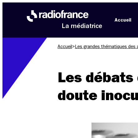
Aller au menu
Aller au contenu
Aller au pied de page
Accueil
La médiatrice
Accueil
>
Les grandes thématiques des 
Les débats d
doute inocu