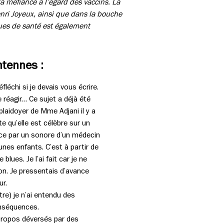
 méfiance à l’égard des vaccins. La
nri Joyeux, ainsi que dans la bouche
ques de santé est également
ntennes :
léchi si je devais vous écrire.
éagir… Ce sujet a déjà été
laidoyer de Mme Adjani il y a
 qu’elle est célèbre sur un
nce par un sonore d’un médecin
unes enfants. C’est à partir de
lues. Je l’ai fait car je ne
n. Je pressentais d’avance
ur.
re) je n’ai entendu des
onséquences.
propos déversés par des