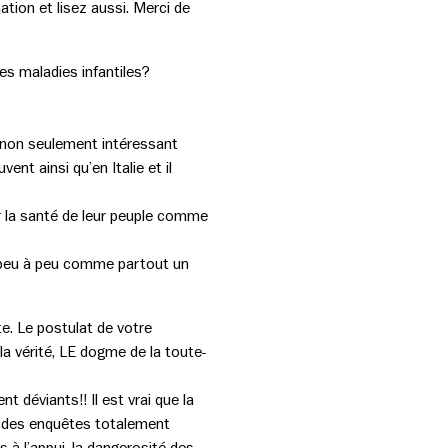
ation et lisez aussi. Merci de
es maladies infantiles?
t non seulement intéressant
t ainsi qu’en Italie et il
r la santé de leur peuple comme
ue peu à peu comme partout un
e. Le postulat de votre
a vérité, LE dogme de la toute-
t déviants!! Il est vrai que la
ié des enquêtes totalement
 à l’appui, la dangerosité des