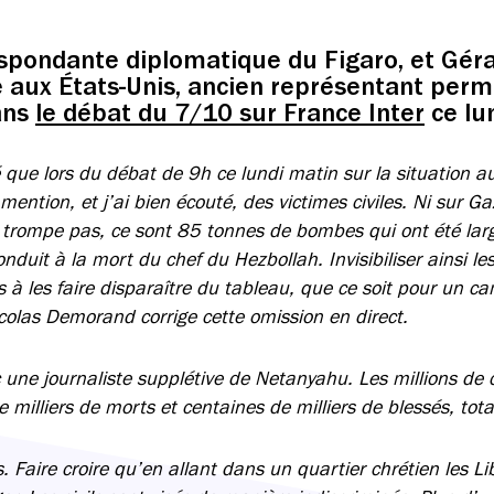
espondante diplomatique du Figaro, et Gér
aux États-Unis, ancien représentant perm
dans
le débat du 7/10 sur France Inter
ce lu
 que lors du débat de 9h ce lundi matin sur la situation au
 mention, et j’ai bien écouté, des victimes civiles. Ni sur G
e trompe pas, ce sont 85 tonnes de bombes qui ont été lar
duit à la mort du chef du Hezbollah. Invisibiliser ainsi les 
 à les faire disparaître du tableau, que ce soit pour un c
colas Demorand corrige cette omission en direct.
 une journaliste supplétive de Netanyahu. Les millions de c
e milliers de morts et centaines de milliers de blessés, to
s. Faire croire qu’en allant dans un quartier chrétien les L