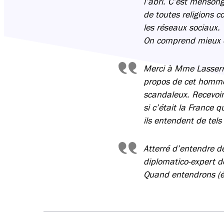
l’abri. C’est mensong
de toutes religions 
les réseaux sociaux.
On comprend mieux c
Merci à Mme Lasserre 
propos de cet homme
scandaleux. Recevoir
si c’était la France 
ils entendent de tels
Atterré d’entendre de
diplomatico-expert do
Quand entendrons (é