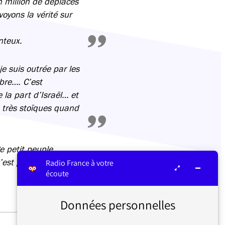
n million de déplacés
oyons la vérité sur
nteux.
e suis outrée par les
bre…. C’est
 la part d’Israël… et
es très stoïques quand
e petit peuple
’est pas le bon.
Radio France à votre
écoute
Données personnelles