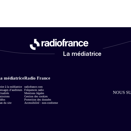
La médiatrice
a médiatrice
Radio France
rire à la médiatrice
radiofrance.com
ssages d’auditeurs
Fréquences radio
NOUS SU
tualités
Mentions légales
missions
Gestion des cookies
déos
Protection des données
an du site
Accessibilité : non-conforme