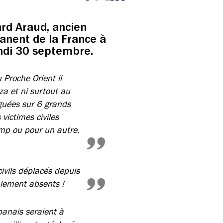
Partager cette page sur Facebook
Partager cette page sur Twitter
Partager cette page sur LinkedIn
ard Araud, ancien
anent de la France à
ndi 30 septembre.
 Proche Orient il
aza et ni surtout au
guées sur 6 grands
victimes civiles
amp ou pour un autre.
ivils déplacés depuis
talement absents !
ibanais seraient à