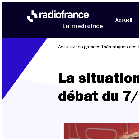
Aller au menu
Aller au contenu
Aller au pied de page
Accueil
La médiatrice
Accueil
>
Les grandes thématiques des 
La situation
débat du 7/