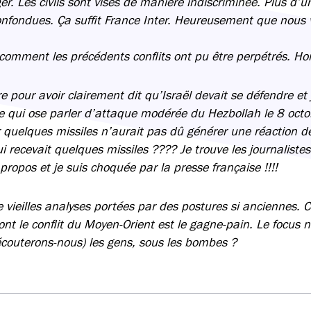
er. Les civils sont visés de manière indiscriminée. Plus d’u
confondues. Ça suffit France Inter. Heureusement que nous v
omment les précédents conflits ont pu être perpétrés. Ho
pour avoir clairement dit qu’Israël devait se défendre et j
 qui ose parler d’attaque modérée du Hezbollah le 8 octo
 quelques missiles n’aurait pas dû générer une réaction de
qui recevait quelques missiles ???? Je trouve les journalist
 propos et je suis choquée par la presse française !!!!
 vieilles analyses portées par des postures si anciennes. C
nt le conflit du Moyen-Orient est le gagne-pain. Le focus n
couterons-nous) les gens, sous les bombes ?