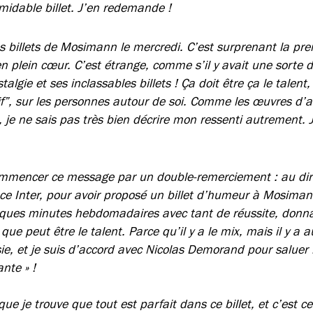
idable billet. J’en redemande !
es billets de Mosimann le mercredi. C’est surprenant la pre
n plein cœur. C’est étrange, comme s’il y avait une sorte 
gie et ses inclassables billets ! Ça doit être ça le talent,
f”, sur les personnes autour de soi. Comme les œuvres d’art
 je ne sais pas très bien décrire mon ressenti autrement. 
mmencer ce message par un double-remerciement : au dir
e Inter, pour avoir proposé un billet d’humeur à Mosima
elques minutes hebdomadaires avec tant de réussite, donna
 que peut être le talent. Parce qu’il y a le mix, mais il y a au
ie, et je suis d’accord avec Nicolas Demorand pour saluer l
nte » !
 que je trouve que tout est parfait dans ce billet, et c’est 