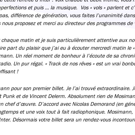
perfections et puis … la musique. Vos « vols » parlent et c
as, différence de génération, vous faites l’unanimité dans
 nous proposez et merci au directeur des programmes de vo
r chaque matin et je suis particulièrement attentive aux n
ire part du plaisir que j’ai eu à écouter mercredi matin le «
mann. Un réel moment de bonheur à l’écoute de sa chroniq
radio. Un pur régal. « Track de nos rêves » est un vrai bonb
ffisant !
ann pour son premier billet. Je l’ai trouvé extraordinaire. 
ft Punk et de Vincent Delerm. Absolument rien de Mosimann.
n chef d’œuvre. D’accord avec Nicolas Demorand (en généra
ongtemps et une voix tout à fait radiophonique. Mosimann,
Inter. Désormais votre billet sera un rendez-vous incontour