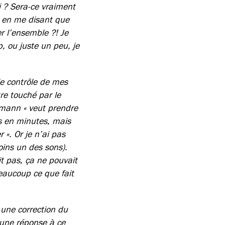
i ? Sera-ce vraiment
e en me disant que
er l’ensemble ?! Je
p, ou juste un peu, je
le contrôle de mes
re touché par le
imann « veut prendre
s en minutes, mais
». Or je n’ai pas
moins un des sons).
ait pas, ça ne pouvait
beaucoup ce que fait
u une correction du
r une réponse à ce