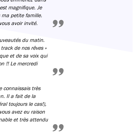
’est magnifique. Je
 ma petite famille.
us avoir invité.
ouveautés du matin.
 track de nos rêves »
ue et de sa voix qui
on !! Le mercredi
Je connaissais très
 Il a fait de la
l toujours le cas!),
 vous avez eu raison
nable et très attendu