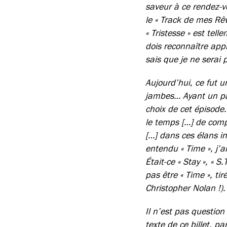
saveur à ce rendez-v
le « Track de mes Rê
« Tristesse » est tell
dois reconnaître appr
sais que je ne serai 
Aujourd’hui, ce fut u
jambes… Ayant un pas
choix de cet épisode
le temps […] de com
[…] dans ces élans i
entendu « Time », j’a
Était-ce « Stay », « S
pas être « Time », ti
Christopher Nolan !).
Il n’est pas question
texte de ce billet, p