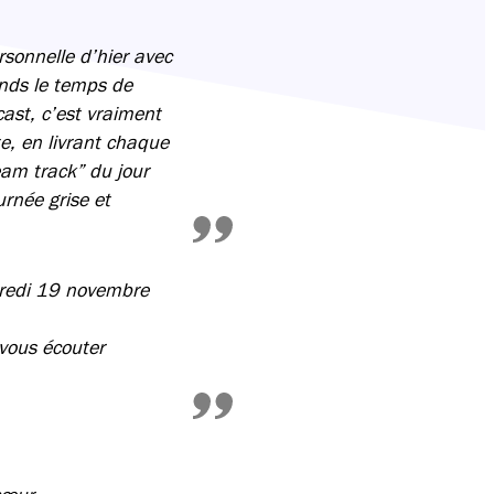
rsonnelle d’hier avec
ends le temps de
cast, c’est vraiment
te, en livrant chaque
eam track” du jour
rnée grise et
credi 19 novembre
vous écouter