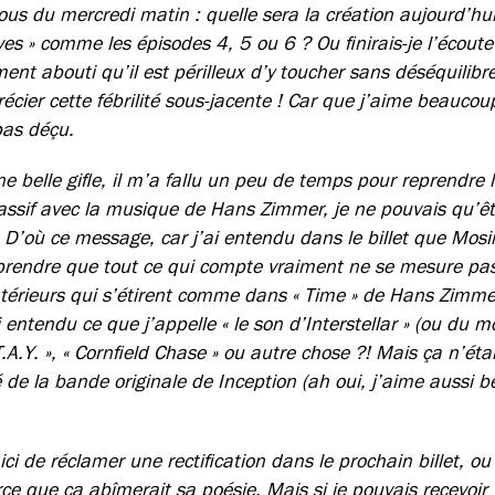
ous du mercredi matin : quelle sera la création aujourd’hu
ves » comme les épisodes 4, 5 ou 6 ? Ou finirais-je l’écout
ement abouti qu’il est périlleux d’y toucher sans déséquilibr
écier cette fébrilité sous-jacente ! Car que j’aime beaucou
pas déçu.
ne belle gifle, il m’a fallu un peu de temps pour reprendre 
sif avec la musique de Hans Zimmer, je ne pouvais qu’êt
. D’où ce message, car j’ai entendu dans le billet que Mos
prendre que tout ce qui compte vraiment ne se mesure pa
ntérieurs qui s’étirent comme dans « Time » de Hans Zimmer 
i entendu ce que j’appelle « le son d’Interstellar » (ou du 
.T.A.Y. », « Cornfield Chase » ou autre chose ?! Mais ça n’ét
ré de la bande originale de Inception (ah oui, j’aime aussi 
 ici de réclamer une rectification dans le prochain billet, o
arce que ça abîmerait sa poésie. Mais si je pouvais recevoi