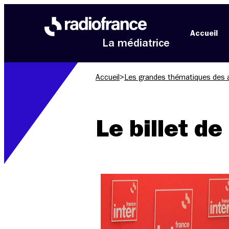
Aller au menu
Aller au contenu
Aller au pied de page
Accueil
La médiatrice
Accueil
>
Les grandes thématiques des 
Le billet d