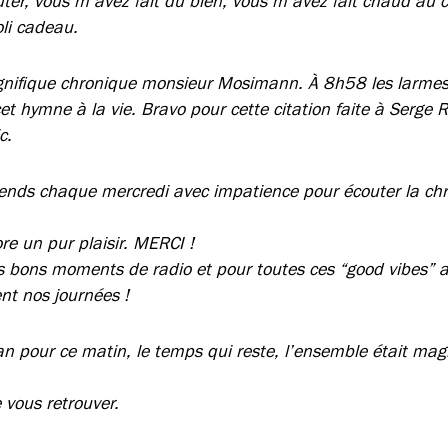
uter, vous m’avez fait du bien, vous m’avez fait chaud au 
oli cadeau.
gnifique chronique monsieur Mosimann. À 8h58 les larmes 
t hymne à la vie. Bravo pour cette citation faite à Serge 
ic.
attends chaque mercredi avec impatience pour écouter la ch
re un pur plaisir. MERCI !
s bons moments de radio et pour toutes ces “good vibes” a
nt nos journées !
 pour ce matin, le temps qui reste, l’ensemble était mag
e vous retrouver.