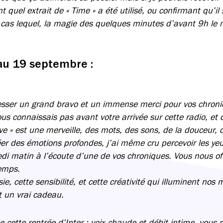
quel extrait de « Time » a été utilisé, ou confirmant qu’il 
cas lequel, la magie des quelques minutes d’avant 9h le m
au 19 septembre :
esser un grand bravo et un immense merci pour vos chroni
ous connaissais pas avant votre arrivée sur cette radio, et 
e » est une merveille, des mots, des sons, de la douceur, de
er des émotions profondes, j’ai même cru percevoir les yeu
i matin à l’écoute d’une de vos chroniques. Vous nous o
emps.
ie, cette sensibilité, et cette créativité qui illuminent nos
st un vrai cadeau.
de cette rentrée d’Inter : voix chaude et débit intime, vo