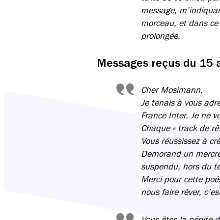
message, m’indiquant 
morceau, et dans ce 
prolongée.
Messages reçus du 15 
Cher Mosimann,
Je tenais à vous adr
France Inter. Je ne v
Chaque « track de rêv
Vous réussissez à cré
Demorand un mercred
suspendu, hors du t
Merci pour cette poés
nous faire rêver, c’e
Vous êtes la pépite 