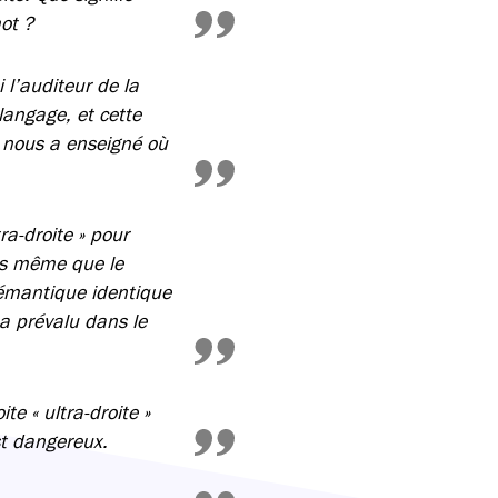
mot ?
i l’auditeur de la
langage, et cette
e nous a enseigné où
ra-droite » pour
ors même que le
 sémantique identique
 a prévalu dans le
e « ultra-droite »
t dangereux.