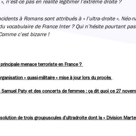
e », n’est-ce pas en réalité légitimer l’extrême droite ?
cidents à Romans sont attribués à « l’ultra-droite ». Néo-n
 du vocabulaire de France Inter ? Qui n’hésite pourtant pas 
omme c’est bizarre !
la principale menace terroriste en France ?
ganisation « quasi-militaire » mise à jour lors du procès
ès Samuel Paty et des concerts de femmes : ça dit quoi ce 27 novem
solution de trois groupuscules d’ultradroite dont la « Division Martel