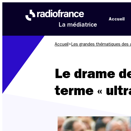
Aller au menu
Aller au contenu
Aller au pied de page
Accueil
La médiatrice
Accueil
>
Les grandes thématiques des 
Le drame de
terme « ultr