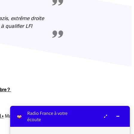
azis, extrême droite
à qualifier LFI
bre ?
Radio France à votre
 »
Mardi 28 novembre 2023
écoute