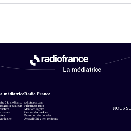
La médiatrice
a médiatrice
Radio France
rire à la médiatrice
radiofrance.com
ssages d’auditeurs
Fréquences radio
NOUS SU
tualités
Mentions légales
missions
Gestion des cookies
déos
Protection des données
an du site
Accessibilité : non-conforme