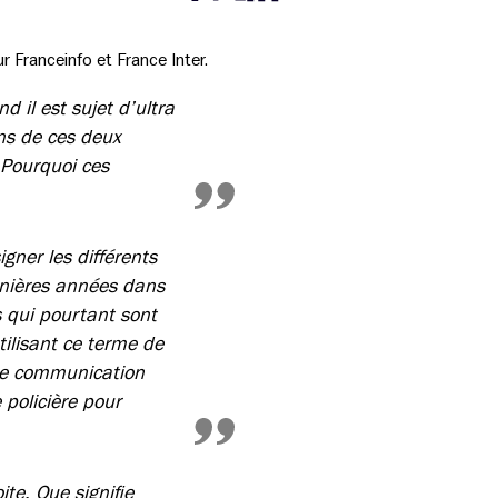
Partager cette page sur Facebook
Partager cette page sur Twitter
Partager cette page sur LinkedIn
r Franceinfo et France Inter.
 il est sujet d’ultra
ons de ces deux
 Pourquoi ces
gner les différents
ernières années dans
s qui pourtant sont
ilisant ce terme de
 de communication
 policière pour
te. Que signifie