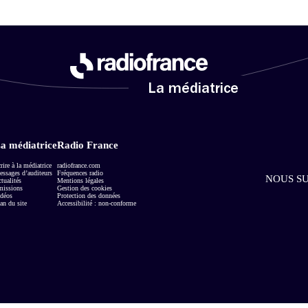
La médiatrice
a médiatrice
Radio France
rire à la médiatrice
radiofrance.com
ssages d’auditeurs
Fréquences radio
NOUS SU
tualités
Mentions légales
missions
Gestion des cookies
déos
Protection des données
an du site
Accessibilité : non-conforme