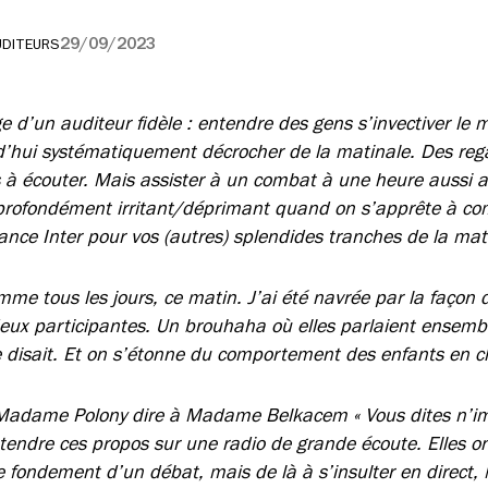
29/09/2023
UDITEURS
 d’un auditeur fidèle : entendre des gens s’invectiver le 
’hui systématiquement décrocher de la matinale. Des rega
s à écouter. Mais assister à un combat à une heure aussi 
profondément irritant/déprimant quand on s’apprête à c
rance Inter pour vos (autres) splendides tranches de la mat
mme tous les jours, ce matin. J’ai été navrée par la façon 
deux participantes. Un brouhaha où elles parlaient ensembl
lle disait. Et on s’étonne du comportement des enfants en c
 Madame Polony dire à Madame Belkacem « Vous dites n’im
tendre ces propos sur une radio de grande écoute. Elles on
le fondement d’un débat, mais de là à s’insulter en direct,