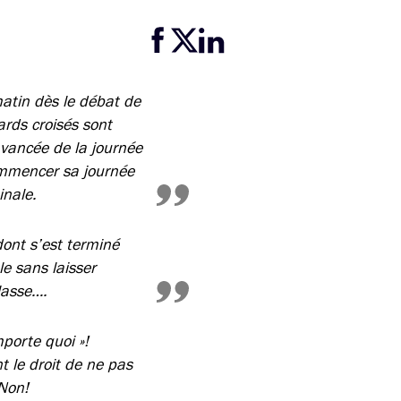
Partager cette page sur Facebook
Partager cette page sur Twitter
Partager cette page sur LinkedIn
matin dès le débat de
rds croisés sont
avancée de la journée
ommencer sa journée
inale.
dont s’est terminé
e sans laisser
lasse….
porte quoi »!
t le droit de ne pas
 Non!