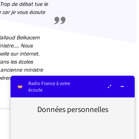
 Trop de débat tue le
 car je vous écoute
 Vallaud Belkacem
inistre…. Nous
lle sur internet.
ans les écoles
 ancienne ministre
péremptoire sur tous
Radio France à votre
écoute
Données personnelles
LE FILM DE PHILIPPE
GARREL DANS « LE MASQUE
ET LA PLUME » SUR FRANCE
INTER