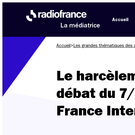
Aller au menu
Aller au contenu
Aller au pied de page
Accueil
La médiatrice
Accueil
>
Les grandes thématiques des 
Le harcèlem
débat du 7
France Inte