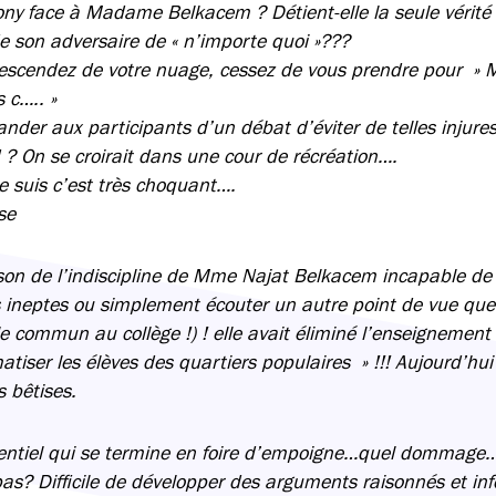
y face à Madame Belkacem ? Détient-elle la seule vérité
de son adversaire de « n’importe quoi »???
scendez de votre nuage, cessez de vous prendre pour » 
 c….. »
der aux participants d’un débat d’éviter de telles injures
 ? On se croirait dans une cour de récréation….
je suis c’est très choquant….
se
son de l’indiscipline de Mme Najat Belkacem incapable de
ineptes ou simplement écouter un autre point de vue que l
commun au collège !) ! elle avait éliminé l’enseignement du
matiser les élèves des quartiers populaires » !!! Aujourd’hui
s bêtises.
entiel qui se termine en foire d’empoigne…quel dommage…e
as? Difficile de développer des arguments raisonnés et in