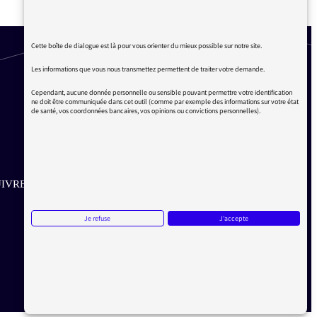
Cette boîte de dialogue est là pour vous orienter du mieux possible sur notre site.
Les informations que vous nous transmettez permettent de traiter votre demande.
Cependant, aucune donnée personnelle ou sensible pouvant permettre votre identification
ne doit être communiquée dans cet outil (comme par exemple des informations sur votre état
de santé, vos coordonnées bancaires, vos opinions ou convictions personnelles).
IVRE SUR LES RÉSEAUX
Aller sur la page Twitter de la Médiatrice
Aller sur la page Facebook de la Médiatrice
Aller sur la page Instagram de la Médiatrice
Je refuse
J'accepte