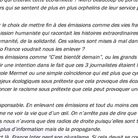
rs qui se sentent de plus en plus orphelins de leur service 
r le choix de mettre fin à des émissions comme des vies f
ission humaniste qui racontait les histoires extraordinaire
umanité, de la solidarité. Ces valeurs sont mises à mal da
o France voudrait nous les enlever ?
des émissions comme “C’est bientôt demain”, ou les grands
ir une intention dans le fait que ces 3 journalistes étaient 
cole Mermet ou une simple coïncidence qui est plus que cy
njeux écologiques sous prétexte que cela provoque des éc
noncer le racisme sous prétexte que cela peut provoquer un
esponsable. En enlevant ces émissions et tout du moins ces
e ne voir la vie que d’un œil. On n’arrête pas de dire que 
 nous n’avons que des radios de droite puisqu’elles sont
plus d’information mais de la propagande.
 là, France Inter perd son pluralisme. Si cela devait se conc