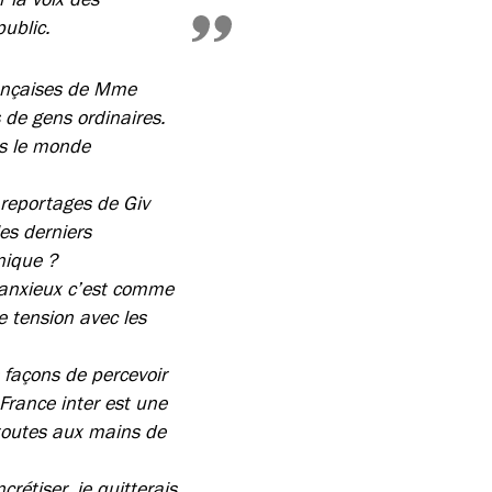
public.
rançaises de Mme
s de gens ordinaires.
ns le monde
 reportages de Giv
les derniers
nique ?
oanxieux c’est comme
e tension avec les
 façons de percevoir
France inter est une
 toutes aux mains de
rétiser, je quitterais