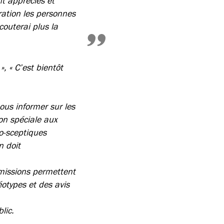
nt appréciés et
ration les personnes
outerai plus la
», « C’est bientôt
ous informer sur les
on spéciale aux
to-sceptiques
n doit
émissions permettent
éotypes et des avis
lic.