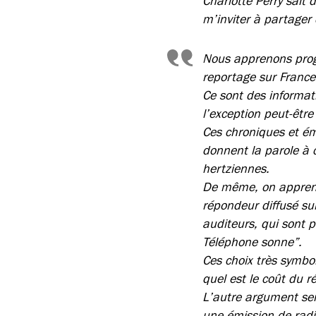
Charlotte Perry sait 
m’inviter à partager
Nous apprenons progr
reportage sur France
Ce sont des informat
l’exception peut-êtr
Ces chroniques et émi
donnent la parole à c
hertziennes.
De même, on apprend 
répondeur diffusé sur
auditeurs, qui sont 
Téléphone sonne”.
Ces choix très symbo
quel est le coût du 
L’autre argument sera
une émission de radi