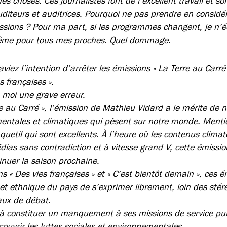
des choses. Ces journalistes font de l’excellent travail et so
uditeurs et auditrices. Pourquoi ne pas prendre en considé
ssions ? Pour ma part, si les programmes changent, je n’éc
 même pour tous mes proches. Quel dommage.
viez l’intention d’arrêter les émissions « La Terre au Carré 
s françaises ».
 moi une grave erreur.
 au Carré », l’émission de Mathieu Vidard a le mérite de n
ntales et climatiques qui pèsent sur notre monde. Menti
uetil qui sont excellents. À l’heure où les contenus clima
édias sans contradiction et à vitesse grand V, cette émissio
nuer la saison prochaine.
s « Des vies françaises » et « C’est bientôt demain », ces 
e et ethnique du pays de s’exprimer librement, loin des stér
aux de débat.
 à constituer un manquement à ses missions de service pub
 couvrir les luttes sociales et environnementales.