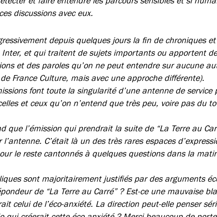
détecter et faire entendre les parcours sensibles et si huma
 ces discussions avec eux.
essivement depuis quelques jours la fin de chroniques et
 Inter, et qui traitent de sujets importants ou apportent d
ions et des paroles qu’on ne peut entendre sur aucune aut
e de France Culture, mais avec une approche différente).
ssions font toute la singularité d’une antenne de service p
elles et ceux qu’on n’entend que très peu, voire pas du tou
que l’émission qui prendrait la suite de “La Terre au Carr
 l’antenne. C’était là un des très rares espaces d’expressi
pour le reste cantonnés à quelques questions dans la mati
liques sont majoritairement justifiés par des arguments 
répondeur de “La Terre au Carré” ? Est-ce une mauvaise bl
it celui de l’éco-anxiété. La direction peut-elle penser sé
o qui créerait cette éco-anxiété ? Merci beaucoup de porter