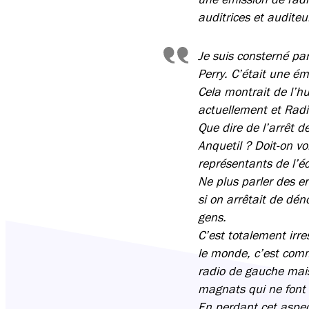
auditrices et auditeu
Je suis consterné pa
Perry. C’était une ém
Cela montrait de l’h
actuellement et Radi
Que dire de l’arrêt 
Anquetil ? Doit-on vo
représentants de l’é
Ne plus parler des e
si on arrêtait de dé
gens.
C’est totalement irr
le monde, c’est comm
radio de gauche mais
magnats qui ne font 
En perdant cet aspect