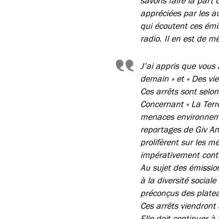
savons faire la part 
appréciées par les a
qui écoutent ces émi
radio. Il en est de
J’ai appris que vous a
demain » et « Des vie
Ces arrêts sont selon
Concernant « La Terre
menaces environneme
reportages de Giv Anq
prolifèrent sur les m
impérativement conti
Au sujet des émission
à la diversité social
préconçus des plate
Ces arrêts viendront
Elle doit continuer à