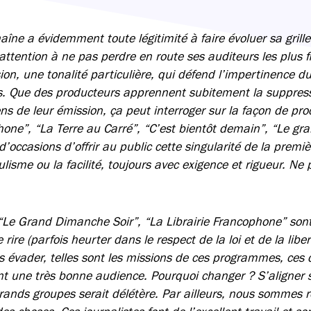
haîne a évidemment toute légitimité à faire évoluer sa gri
 attention à ne pas perdre en route ses auditeurs les plus f
ion, une tonalité particulière, qui défend l’impertinence du
s. Que des producteurs apprennent subitement la suppres
s de leur émission, ça peut interroger sur la façon de proc
phone”, “La Terre au Carré”, “C’est bientôt demain”, “Le gr
’occasions d’offrir au public cette singularité de la premiè
isme ou la facilité, toujours avec exigence et rigueur. Ne
 “Le Grand Dimanche Soir”, “La Librairie Francophone” son
re rire (parfois heurter dans le respect de la loi et de la libe
ous évader, telles sont les missions de ces programmes, ces 
nt une très bonne audience. Pourquoi changer ? S’aligner 
ands groupes serait délétère. Par ailleurs, nous sommes 