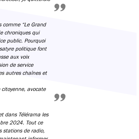
ons comme “Le Grand
de chroniques qui
ice public. Pourquoi
atyre politique font
sse aux voix
sion de service
es autres chaînes et
 citoyenne, avocate
et dans Télérama les
mbre 2024. Tout ce
s stations de radio,
a maintenant informer