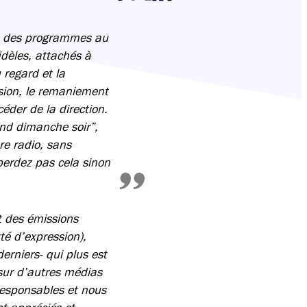
Partager cette page sur Facebook
Partager cette page sur Twitter
Partager cette page sur LinkedIn
lle des programmes au
idèles, attachés à
 regard et la
sion, le remaniement
éder de la direction.
and dimanche soir”,
re radio, sans
 perdez pas cela sinon
t des émissions
rté d’expression),
derniers- qui plus est
sur d’autres médias
responsables et nous