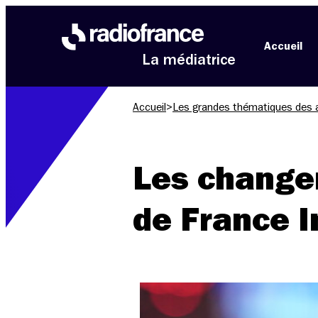
Aller au menu
Aller au contenu
Aller au pied de page
Accueil
La médiatrice
Accueil
>
Les grandes thématiques des 
Les changem
de France I