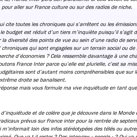
n pour aller sur France culture ou sur des radios de niche.
ui cite toutes les chroniques qui s’arrêtent ou les émissi
e budget est réduit d’un tiers m’inquiète puisqu’il s’agit 
la diversité des points de vue au sein d’une radio de serv
 chroniques qui sont engagées sur un terrain social ou de s
echerche d’économies ? Cela ressemble davantage à une cha
utons France Inter parce qu’elle est plurielle, c’est sa mis
udgétaires sont d’autant moins compréhensibles que sur l
extrême droite se banalisent.
réponse mais vous formule ma vive inquiétude en tant que
d’inquiétude et de colère que je découvre dans le Monde 
dicaux prévus sur France inter pour la rentrée de septe
i m’informait loin des infos stéréotypées des télés ou autre
rimé. Que va-t-il rester ? Des interview « people » ? Qui v