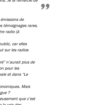
ins. Je la remercie de
 émissions de
es témoignages rares.
re radio (à
ublic, car elles
t sur les radios
é” n’aurait plus de
on pour les
nale et dans “Le
économiques. Mais
ague ?
rieusement que c’est
 la voix des