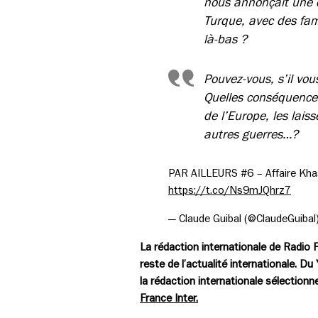
nous annonçait une c
Turque, avec des fam
là-bas ?
Pouvez-vous, s’il vo
Quelles conséquences
de l’Europe, les lais
autres guerres…?
PAR AILLEURS #6 – Affaire Khash
https://t.co/Ns9mJQhrz7
— Claude Guibal (@ClaudeGuibal
La rédaction internationale de Radio F
reste de l’actualité internationale. Du 
la rédaction internationale sélectionn
France Inter.