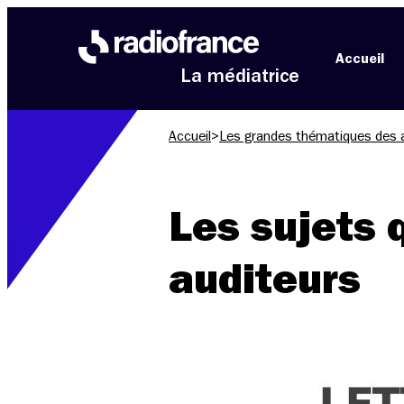
Aller au menu
Aller au contenu
Aller au pied de page
Accueil
La médiatrice
Accueil
>
Les grandes thématiques des 
Les sujets 
auditeurs