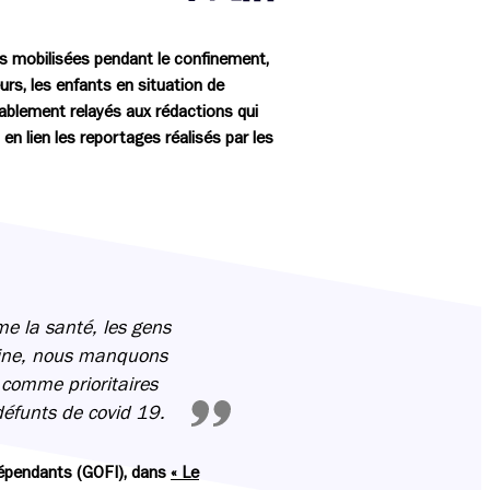
Partager cette page sur Facebook
Partager cette page sur Twitter
Partager cette page sur LinkedIn
s mobilisées pendant le confinement,
rs, les enfants en situation de
uablement relayés aux rédactions qui
 en lien les reportages réalisés par les
e la santé, les gens
maine, nous manquons
comme prioritaires
défunts de covid 19.
dépendants (GOFI), dans
« Le