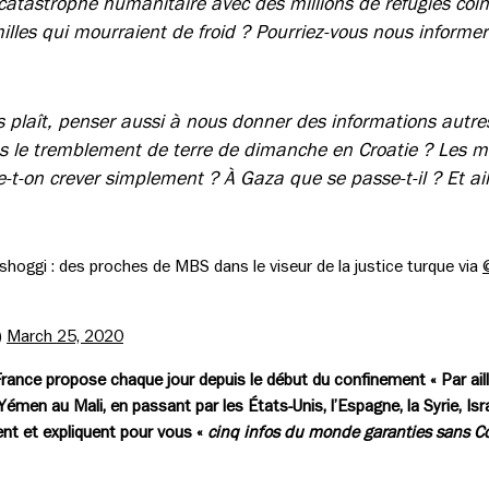
atastrophe humanitaire avec des millions de réfugiés coinc
illes qui mourraient de froid ? Pourriez-vous nous informer
us plaît, penser aussi à nous donner des informations autr
 le tremblement de terre de dimanche en Croatie ? Les m
se-t-on crever simplement ? À Gaza que se passe-t-il ? Et ail
oggi : des proches de MBS dans le viseur de la justice turque via
)
March 25, 2020
rance propose chaque jour depuis le début du confinement « Par aille
Yémen au Mali, en passant par les États-Unis, l’Espagne, la Syrie, Isra
ent et expliquent pour vous «
cinq infos du monde garanties sans C