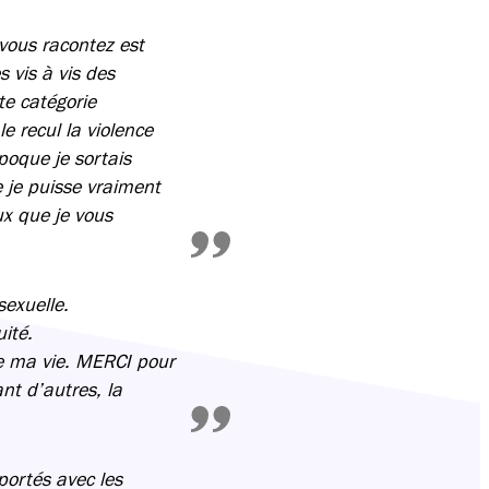
 vous racontez est
 vis à vis des
te catégorie
e recul la violence
poque je sortais
e je puisse vraiment
ux que je vous
exuelle.
ité.
te ma vie. MERCI pour
nt d’autres, la
portés avec les