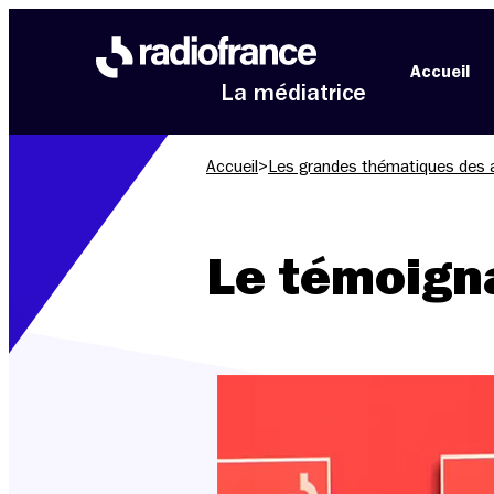
Aller au menu
Aller au contenu
Aller au pied de page
Accueil
La médiatrice
Accueil
>
Les grandes thématiques des 
Le témoign