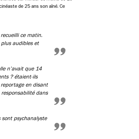
e cinéaste de 25 ans son aîné. Ce
ecueilli ce matin.
 plus audibles et
lle n’avait que 14
ts ? étaient-ils
u reportage en disant
 responsabilité dans
s sont psychanalyste