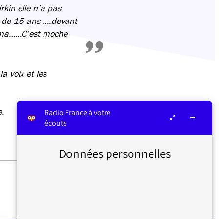
rkin elle n’a pas
e de 15 ans ….devant
inéma……C’est moche
a voix et les
e.
Radio France à votre
écoute
Données personnelles
EDUCATION NATIONALE :
GROUPES DE NIVEAU