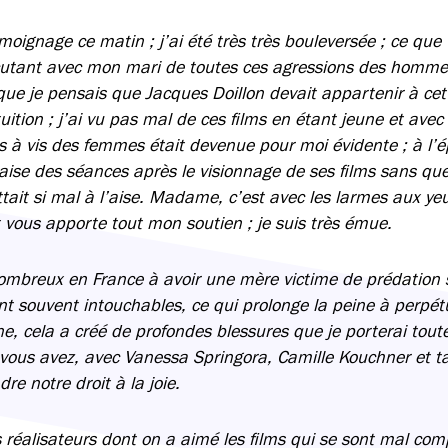
moignage ce matin ; j’ai été très très bouleversée ; ce que
scutant avec mon mari de toutes ces agressions des hommes
 que je pensais que Jacques Doillon devait appartenir à cet
tion ; j’ai vu pas mal de ces films en étant jeune et avec l
is à vis des femmes était devenue pour moi évidente ; à l’é
’aise des séances après le visionnage de ses films sans qu
tait si mal à l’aise. Madame, c’est avec les larmes aux ye
t vous apporte tout mon soutien ; je suis très émue.
mbreux en France à avoir une mère victime de prédation s
nt souvent intouchables, ce qui prolonge la peine à perpétu
e, cela a créé de profondes blessures que je porterai tou
ous avez, avec Vanessa Springora, Camille Kouchner et ta
re notre droit à la joie.
 réalisateurs dont on a aimé les films qui se sont mal com