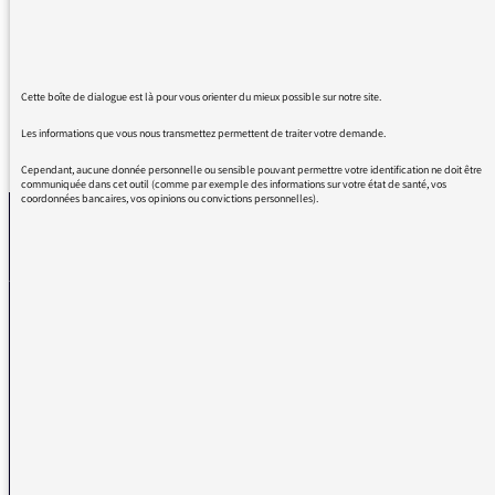
Toutes mes félicitations pour cette adaptation
qui prend aux tripes !
Cette boîte de dialogue est là pour vous orienter du mieux possible sur notre site.
Les informations que vous nous transmettez permettent de traiter votre demande.
REVENIR AUX MESSAGES
Cependant, aucune donnée personnelle ou sensible pouvant permettre votre identification ne doit être
communiquée dans cet outil (comme par exemple des informations sur votre état de santé, vos
coordonnées bancaires, vos opinions ou convictions personnelles).
La médiatrice
VOUS AVEZ UN PROBLÈME DE RÉCEPTION ?
Remplissez l’un de nos formulaires afin que nous puissions vous aider.
Réception FM/DAB