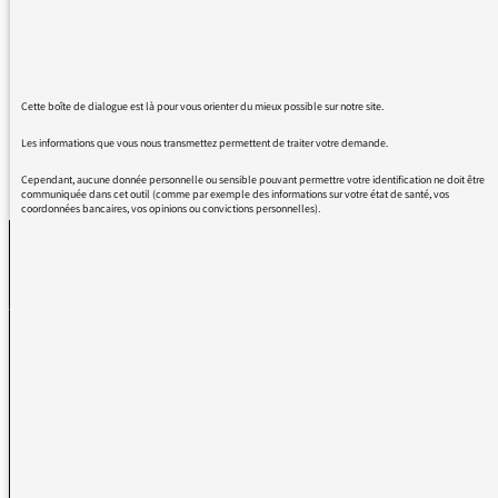
écouter vos émissions, documentaires et
autres, 10h sur Molière sur France Inter, ce fut
un plaisir exceptionnel...
Cette boîte de dialogue est là pour vous orienter du mieux possible sur notre site.
Les informations que vous nous transmettez permettent de traiter votre demande.
REVENIR AUX MESSAGES
Cependant, aucune donnée personnelle ou sensible pouvant permettre votre identification ne doit être
communiquée dans cet outil (comme par exemple des informations sur votre état de santé, vos
coordonnées bancaires, vos opinions ou convictions personnelles).
La médiatrice
VOUS AVEZ UN PROBLÈME DE RÉCEPTION ?
Remplissez l’un de nos formulaires afin que nous puissions vous aider.