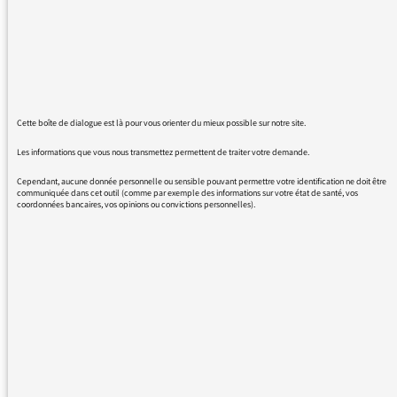
aussi souvent en colère . VOUS ne PARLEZ
JAMAIS DES BONNES NOUVELLES ET
NOTAMMENT DU MONDE ASSOCIATIF QUI
AGIT, (sauf si il y a un scandale …ou un
meurtre…) ALORS QUE CE MONDE
ASSOCIATIF EST ESSENTIEL A LA COHESION
Cette boîte de dialogue est là pour vous orienter du mieux possible sur notre site.
DE NOTRE PAYS . !!!! ALORS si un jour il y a
moins d'émissions sur les livres , le cinema et
Les informations que vous nous transmettez permettent de traiter votre demande.
le théâtre , la chanson , le sport, le et bien sur
Cependant, aucune donnée personnelle ou sensible pouvant permettre votre identification ne doit être
la politique et qu'il y a enfin une émission sur
communiquée dans cet outil (comme par exemple des informations sur votre état de santé, vos
coordonnées bancaires, vos opinions ou convictions personnelles).
la vie associative et qui dure plus d'un quart
d'heure … peut etre reviendrais je ? mais un
fois que je serai désaccoutumé il n'est pas sûr
que je vous écoute à nouveau !!! JE NE
SOUHAITE pas une bonne année à tous ses
"journalistes" bavards et je leur souhaite d'être
touché par le malheur , celui ci leur permettra
enfin de voir l'importance de la vie associative
pour ceux qui n'ont pas la chance d'être dans