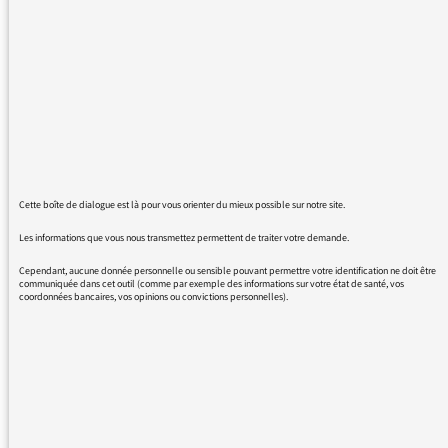
Apres la déception de voir disparaire les
emissions originales de qualité (sous les
étoiles....),voici que disparaissent maintenant
les rediffusions d'emissions. Pourquoi?
Pourquoi tout à coup ce vide sidéral..?
Cette boîte de dialogue est là pour vous orienter du mieux possible sur notre site.
Les informations que vous nous transmettez permettent de traiter votre demande.
03/01/2017 - 11:12
Cependant, aucune donnée personnelle ou sensible pouvant permettre votre identification ne doit être
communiquée dans cet outil (comme par exemple des informations sur votre état de santé, vos
coordonnées bancaires, vos opinions ou convictions personnelles).
Nous comprenons votre regret, mais, durant
les vacances, les programmes sont souvent
« allégés ».