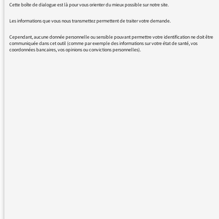
"voilà..." tous azimuts sont de véritables plaies
Cette boîte de dialogue est là pour vous orienter du mieux possible sur notre site.
langagières. En d'autres temps on a eu les "j'
Les informations que vous nous transmettez permettent de traiter votre demande.
veux dire" ou les "au niveau de...". A croire que
Cependant, aucune donnée personnelle ou sensible pouvant permettre votre identification ne doit être
chaque époque a besoin de ses tics...
communiquée dans cet outil (comme par exemple des informations sur votre état de santé, vos
coordonnées bancaires, vos opinions ou convictions personnelles).
En vous remerciant de votre attention.
Bonne fin d'été.
Sandrine MAZUEL
16/08/2016 - 8:25
Nous vous remercions de votre message. Il a
été lu par le médiateur et transmis au service
concerné par vos questions ou vos réactions.