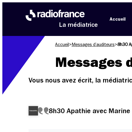
Aller au menu
Aller au contenu
Aller au pied de page
Accueil
La médiatrice
Accueil
>
Messages d’auditeurs
>
8h30 Ap
Messages d
Vous nous avez écrit, la médiatr
8h30 Apathie avec Marine 