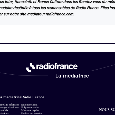
ce Inter, franceinfo et France Culture dans les Rendez-vous du méd
daire destinée à tous les responsables de Radio France. Elles insp
er sur notre site mediateur.radiofrance.com.
La médiatrice
a médiatrice
Radio France
rire à la médiatrice
radiofrance.com
ssages d’auditeurs
Fréquences radio
NOUS SU
tualités
Mentions légales
missions
Gestion des cookies