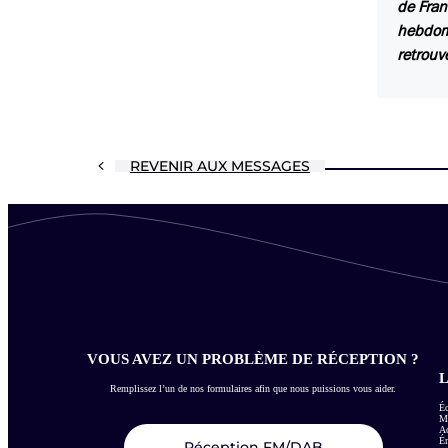
de Fran
hebdoma
retrouv
REVENIR AUX MESSAGES
VOUS AVEZ UN PROBLÈME DE RÉCEPTION ?
L
Remplissez l’un de nos formulaires afin que nous puissions vous aider.
Éc
Me
Ac
É
Réception FM/DAB