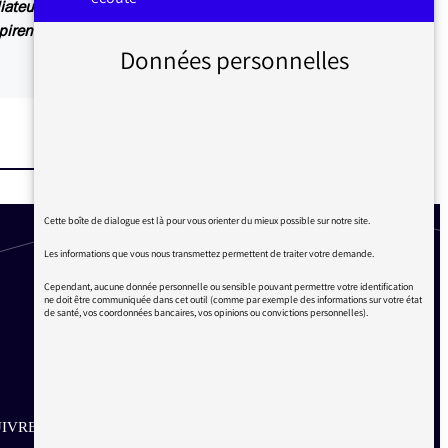
iateur ou dans Les infos du médiateur, lettre
irent également des articles explicatifs à
Données personnelles
Cette boîte de dialogue est là pour vous orienter du mieux possible sur notre site.
Les informations que vous nous transmettez permettent de traiter votre demande.
Cependant, aucune donnée personnelle ou sensible pouvant permettre votre identification
ne doit être communiquée dans cet outil (comme par exemple des informations sur votre état
de santé, vos coordonnées bancaires, vos opinions ou convictions personnelles).
IVRE SUR LES RÉSEAUX