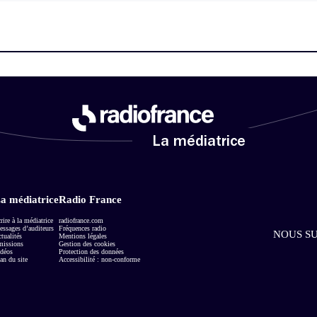
La médiatrice
a médiatrice
Radio France
rire à la médiatrice
radiofrance.com
ssages d’auditeurs
Fréquences radio
NOUS SU
tualités
Mentions légales
missions
Gestion des cookies
déos
Protection des données
an du site
Accessibilité : non-conforme