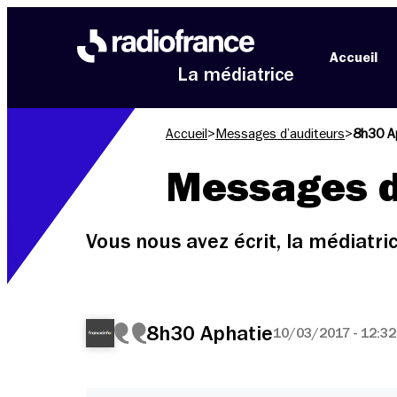
Aller au menu
Aller au contenu
Aller au pied de page
Accueil
La médiatrice
Accueil
>
Messages d’auditeurs
>
8h30 A
Messages d
Vous nous avez écrit, la médiatr
8h30 Aphatie
10/03/2017 - 12:32