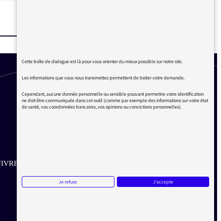
Cette boîte de dialogue est là pour vous orienter du mieux possible sur notre site.
Les informations que vous nous transmettez permettent de traiter votre demande.
Cependant, aucune donnée personnelle ou sensible pouvant permettre votre identification
ne doit être communiquée dans cet outil (comme par exemple des informations sur votre état
de santé, vos coordonnées bancaires, vos opinions ou convictions personnelles).
IVRE SUR LES RÉSEAUX
Je refuse
J'accepte
Aller sur la page Twitter de la Médiatrice
Aller sur la page Facebook de la Médiatrice
Aller sur la page Instagram de la Médiatrice