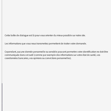
Et pour toutes les autres fois, le style de Giulia
à nous distiller une vie de ce monde. Distiller
parce qu'extraordinaire que d'évoquer avec les
mots, moins d' 1 heure.
Just un compliment bien mérité, et en
espérant que vous serez toujours sur Radio
Cette boîte de dialogue est là pour vous orienter du mieux possible sur notre site.
France à la saison prochaine.
Les informations que vous nous transmettez permettent de traiter votre demande.
MERCI, MERCI!!!
Cependant, aucune donnée personnelle ou sensible pouvant permettre votre identification ne doit être
communiquée dans cet outil (comme par exemple des informations sur votre état de santé, vos
coordonnées bancaires, vos opinions ou convictions personnelles).
REVENIR AUX MESSAGES
La médiatrice