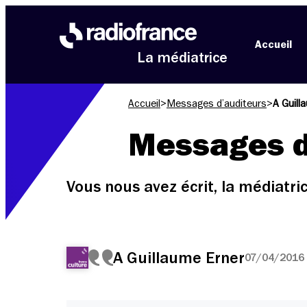
Aller au menu
Aller au contenu
Aller au pied de page
Accueil
La médiatrice
Accueil
>
Messages d’auditeurs
>
A Guill
Messages d
Vous nous avez écrit, la médiatr
A Guillaume Erner
07/04/2016 