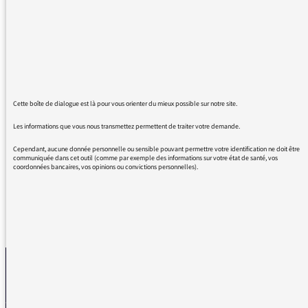
podcasts des Chemins de la Philosophie. Je
suis enthousiaste non seulement de ses
vastes connaissances mais de la manière
sympathique, enjouée dont elle fait avancer le
dialogue. Elle est à l’aise avec tous ses
interlocuteurs et met le ton de l’émission à la
Cette boîte de dialogue est là pour vous orienter du mieux possible sur notre site.
portée des auditeurs comme moi, philosophe
Les informations que vous nous transmettez permettent de traiter votre demande.
amateur éternel débutant (je suis musicien
professionnel). Un grand merci!
Cependant, aucune donnée personnelle ou sensible pouvant permettre votre identification ne doit être
communiquée dans cet outil (comme par exemple des informations sur votre état de santé, vos
coordonnées bancaires, vos opinions ou convictions personnelles).
REVENIR AUX MESSAGES