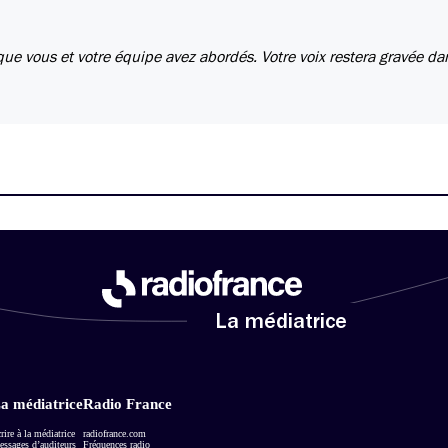
ue vous et votre équipe avez abordés. Votre voix restera gravée d
La médiatrice
a médiatrice
Radio France
rire à la médiatrice
radiofrance.com
ssages d’auditeurs
Fréquences radio