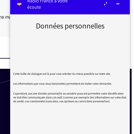
Radio France à votre
écoute
ans ma
Données personnelles
Cette boîte de dialogue est là pour vous orienter du mieux possible sur notre site.
Les informations que vous nous transmettez permettent de traiter votre demande.
Cependant, aucune donnée personnelle ou sensible pouvant permettre votre identification
ne doit être communiquée dans cet outil (comme par exemple des informations sur votre état
de santé, vos coordonnées bancaires, vos opinions ou convictions personnelles).