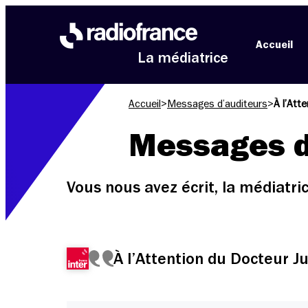
Aller au menu
Aller au contenu
Aller au pied de page
Accueil
La médiatrice
Accueil
>
Messages d’auditeurs
>
À l’Att
Messages d
Vous nous avez écrit, la médiatr
À l’Attention du Docteur J